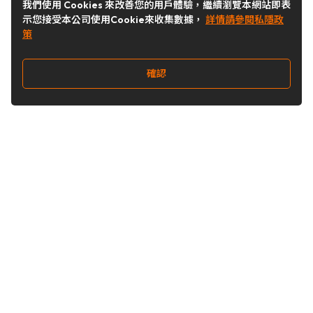
我們使用 Cookies 來改善您的用戶體驗，繼續瀏覽本網站即表
示您接受本公司使用Cookie來收集數據，
詳情請參閱私隱政
策
確認
關注我們
Buy&Ship 台灣
buyandship.goodies
Buy&Ship 台灣