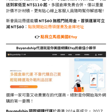
送到家低至 NT$110 起
。多國倉庫免費合併、僅以重量
計價不計材積，更有貼心線上客服人員隨時幫你解惑喔 !
新會員註冊還能
領 NT$60 無檻門抵用金，首張運單可立
減 NT$60
：
點我開始註冊領運費及倉庫地址
👉
點我立馬逛美國Etsy
Buyandship代運就是你美國網購Etsy的最佳小夥伴
選擇一家可靠又收費實在的代運商，絕對是你開始海外網
購的第一要務！
Buyandship 國際網購代運
於香港 2014 年成立， 2017