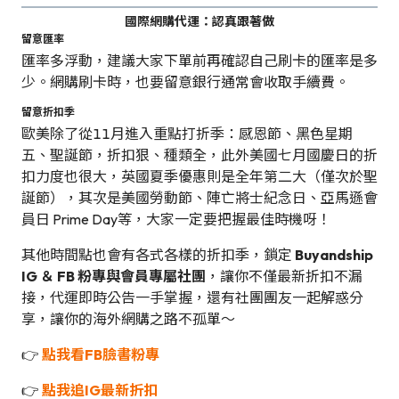
國際網購代運：認真跟著做
留意匯率
匯率多浮動，建議大家下單前再確認自己刷卡的匯率是多
少。網購刷卡時，也要留意銀行通常會收取手續費。
留意折扣季
歐美除了從11月進入重點打折季：感恩節、黑色星期
五、聖誕節，折扣狠、種類全，此外美國七月國慶日的折
扣力度也很大，英國夏季優惠則是全年第二大（僅次於聖
誕節），其次是美國勞動節、陣亡將士紀念日、亞馬遜會
員日 Prime Day等，大家一定要把握最佳時機呀！
其他時間點也會有各式各樣的折扣季，鎖定
Buyandship
IG ＆ FB 粉專與會員專屬社團
，讓你不僅最新折扣不漏
接，代運即時公告一手掌握，還有社團團友一起解惑分
享，讓你的海外網購之路不孤單～
👉
點我看FB臉書粉專
👉
點我追IG最新折扣