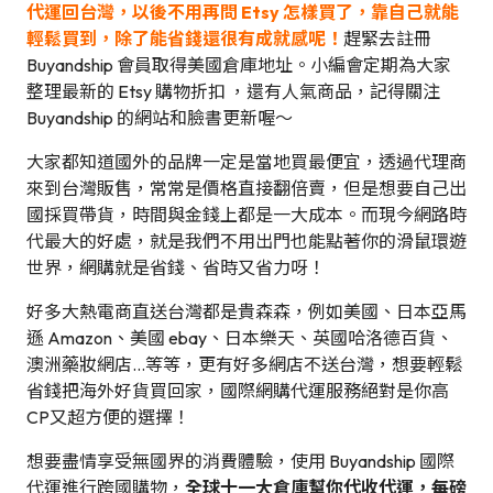
代運回台灣，以後
不用再問 Etsy 怎樣買了，靠自己就能
輕鬆買到，除了能省錢還很有成就感呢！
趕緊去註冊
Buyandship 會員取得美國倉庫地址。小編會定期為大家
整理最新的 Etsy 購物折扣 ，還有人氣商品，記得關注
Buyandship 的網站和臉書更新喔～
大家都知道國外的品牌一定是當地買最便宜，透過代理商
來到台灣販售，常常是價格直接翻倍賣，但是想要自己出
國採買帶貨，時間與金錢上都是一大成本。而現今網路時
代最大的好處，就是我們不用出門也能點著你的滑鼠環遊
世界，網購就是省錢、省時又省力呀！
好多大熱電商直送台灣都是貴森森，例如美國、日本亞馬
遜 Amazon、美國 ebay、日本樂天、英國哈洛德百貨、
澳洲藥妝網店…等等，更有好多網店不送台灣，想要輕鬆
省錢把海外好貨買回家，國際網購代運服務絕對是你高
CP又超方便的選擇！
想要盡情享受無國界的消費體驗，使用 Buyandship 國際
代運進行跨國購物，
全球十一大倉庫幫你代收代運，每磅