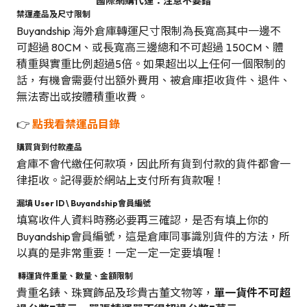
國際網購代運：注意不要錯
禁運產品及尺寸限制
Buyandship 海外倉庫轉運尺寸限制為長寬高其中一邊不
可超過 80CM、或長寬高三邊總和不可超過 150CM、體
積重與實重比例超過5倍。如果超出以上任何一個限制的
話，有機會需要付出額外費用、被倉庫拒收貨件、退件、
無法寄出或按體積重收費。
👉
點我看禁運品目錄
購買貨到付款產品
倉庫不會代繳任何款項，因此所有貨到付款的貨件都會一
律拒收。記得要於網站上支付所有貨款喔！
漏填 User ID \ Buyandship會員編號
填寫收件人資料時務必要再三確認，是否有填上你的
Buyandship會員編號，這是倉庫同事識別貨件的方法，所
以真的是非常重要！一定一定一定要填喔！
轉運貨件重量、數量、金額限制
貴重名錶、珠寶飾品及珍貴古董文物等，
單一貨件不可超