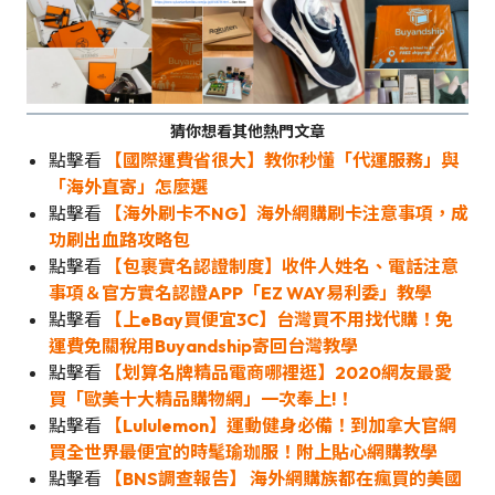
猜你想看其他熱門文章
點擊看
【國際運費省很大】教你秒懂「代運服務」與
「海外直寄」怎麼選
點擊看
【海外刷卡不NG】海外網購刷卡注意事項，成
功刷出血路攻略包
點擊看
【包裹實名認證制度】收件人姓名、電話注意
事項＆官方實名認證APP「EZ WAY易利委」教學
點擊看
【上eBay買便宜3C】台灣買不用找代購！免
運費免關稅用Buyandship寄回台灣教學
點擊看
【划算名牌精品電商哪裡逛】2020網友最愛
買「歐美十大精品購物網」一次奉上!！
點擊看
【Lululemon】運動健身必備！到加拿大官網
買全世界最便宜的時髦瑜珈服！附上貼心網購教學
點擊看
【BNS調查報告】 海外網購族都在瘋買的美國