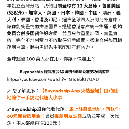
年設立台灣分站。我們目前
全球有 11 大倉庫，包含美國
(免稅州)、加拿大、英國、日本、韓國、中國、澳洲、義
大利、泰國、香港及印尼
，遍佈全球四大洲的海外倉庫，
讓你能夠盡情血拼無國界。透過香港倉庫統一集運，
能夠
免費合併多國貨件好方便
，並且只依重量計價、實重實
收，完全不計材積也不收取任何手續費，香港合併後再轉
運到台灣，將由黑貓先生宅配到府超省力。
全球超過 100 萬人都在用，你讓不快趕上？
Buyandship 輕鬆五步驟 海外網購代運技巧學起來
https://youtube.com/watch?v=Gt6EblU7UAU
🔗 想了解更多：
【Buyandship App 火熱登場】隨時隨
地讓你一手搞定代運大小事
🔗
Buyandship
幫你代收代運：
馬上註冊拿地址，再送你
60元運費抵用金！
會員
推薦朋友註冊
成功並完成一次代
運，兩人都能再得120元！