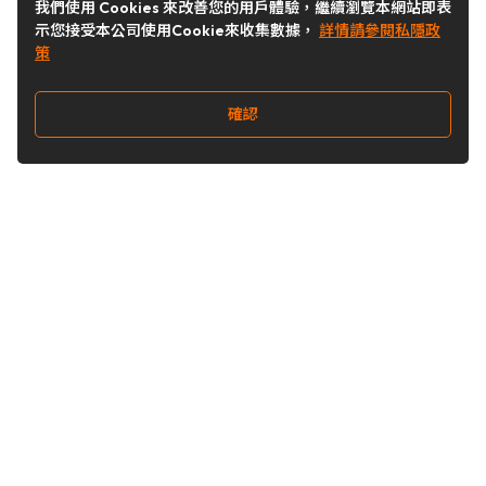
我們使用 Cookies 來改善您的用戶體驗，繼續瀏覽本網站即表
示您接受本公司使用Cookie來收集數據，
詳情請參閱私隱政
策
確認
關注我們
Buy&Ship 台灣
buyandship.goodies
Buy&Ship 台灣