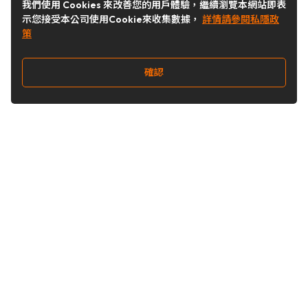
我們使用 Cookies 來改善您的用戶體驗，繼續瀏覽本網站即表
示您接受本公司使用Cookie來收集數據，
詳情請參閱私隱政
策
確認
關注我們
Buy&Ship 台灣
buyandship.goodies
Buy&Ship 台灣