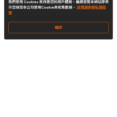
我們使用 Cookies 來改善您的用戶體驗，繼續瀏覽本網站即表
示您接受本公司使用Cookie來收集數據，
詳情請參閱私隱政
策
確認
關注我們
Buy&Ship 台灣
buyandship.goodies
Buy&Ship 台灣