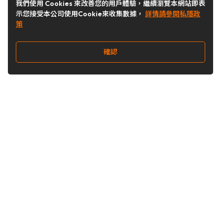
我們使用 Cookies 來改善您的用戶體驗，繼續瀏覽本網站即表
示您接受本公司使用Cookie來收集數據，
詳情請參閱私隱政
策
確認
關注我們
Buy&Ship 台灣
buyandship.goodies
Buy&Ship 台灣