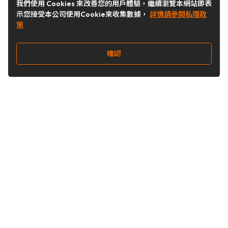
我們使用 Cookies 來改善您的用戶體驗，繼續瀏覽本網站即表
示您接受本公司使用Cookie來收集數據，
詳情請參閱私隱政
策
確認
關注我們
Buy&Ship 台灣
buyandship.goodies
Buy&Ship 台灣