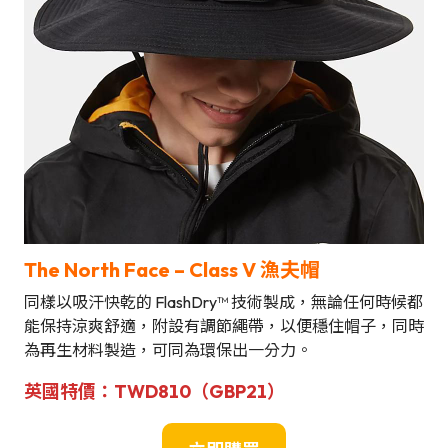
The North Face – Class V
漁夫帽
同樣以吸汗快乾的 FlashDry™ 技術製成，無論任何時候都
能保持涼爽舒適，附設有調節繩帶，以便穩住帽子，同時
為再生材料製造，可同為環保出一分力。
英國
特
價
：
TWD810（GBP21）