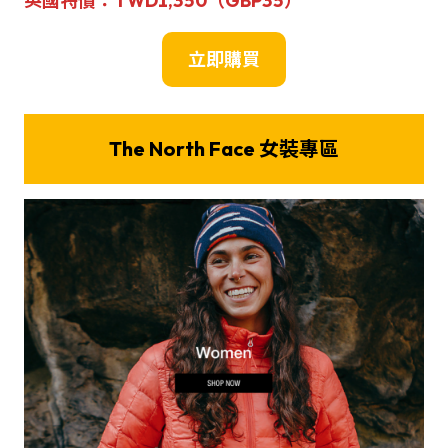
英國
特
價
：
TWD1,350（GBP35）
立即購買
The North Face 女裝專區