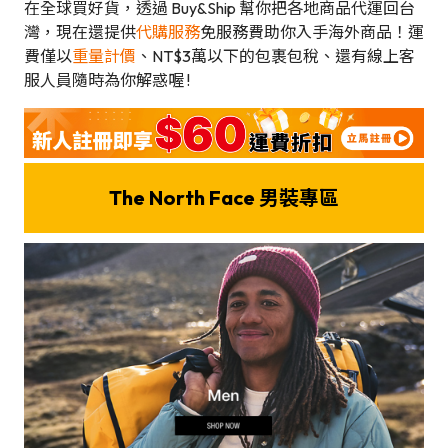
在全球買好貨，透過 Buy&Ship 幫你把各地商品代運回台
灣，現在還提供
代購服務
免服務費助你入手海外商品！運
費僅以
重量計價
、NT$3萬以下的包裹包稅、還有線上客
服人員隨時為你解惑喔 !
The North Face 男裝專區