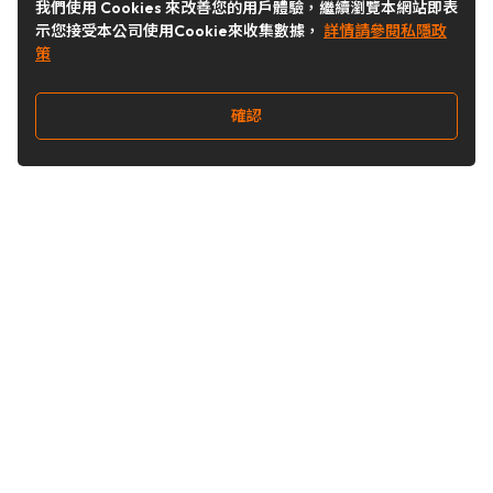
我們使用 Cookies 來改善您的用戶體驗，繼續瀏覽本網站即表
示您接受本公司使用Cookie來收集數據，
詳情請參閱私隱政
策
確認
關注我們
Buy&Ship 台灣
buyandship.goodies
Buy&Ship 台灣