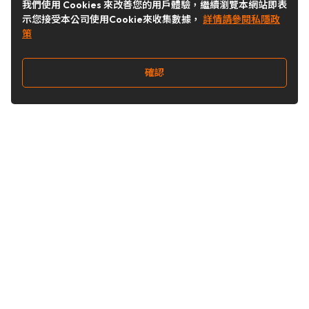
我們使用 Cookies 來改善您的用戶體驗，繼續瀏覽本網站即表
示您接受本公司使用Cookie來收集數據，
詳情請參閱私隱政
策
確認
關注我們
Buy&Ship 台灣
buyandship.goodies
Buy&Ship 台灣