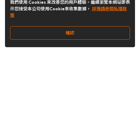
我們使用 Cookies 來改善您的用戶體驗，繼續瀏覽本網站即表
示您接受本公司使用Cookie來收集數據，
詳情請參閱私隱政
策
確認
關注我們
Buy&Ship 台灣
buyandship.goodies
Buy&Ship 台灣