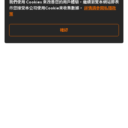
我們使用 Cookies 來改善您的用戶體驗，繼續瀏覽本網站即表
示您接受本公司使用Cookie來收集數據，
詳情請參閱私隱政
策
確認
關注我們
Buy&Ship 台灣
buyandship.goodies
Buy&Ship 台灣