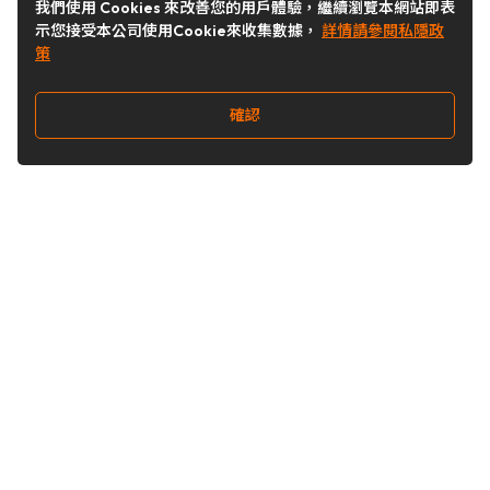
我們使用 Cookies 來改善您的用戶體驗，繼續瀏覽本網站即表
示您接受本公司使用Cookie來收集數據，
詳情請參閱私隱政
策
確認
關注我們
Buy&Ship 台灣
buyandship.goodies
Buy&Ship 台灣