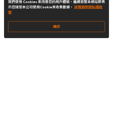
我們使用 Cookies 來改善您的用戶體驗，繼續瀏覽本網站即表
示您接受本公司使用Cookie來收集數據，
詳情請參閱私隱政
策
確認
關注我們
Buy&Ship 台灣
buyandship.goodies
Buy&Ship 台灣