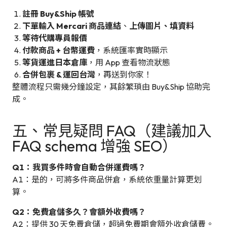
註冊 Buy&Ship 帳號
下單輸入 Mercari 商品連結
、
上傳圖片、填資料
等待代購專員報價
付款商品 + 台幣運費
，系統匯率實時顯示
等貨運進日本倉庫
，用 App 查看物流狀態
合併包裹 & 運回台灣
，再送到你家！
整體流程只需幾分鐘設定，其餘繁瑣由 Buy&Ship 協助完
成。
五、常見疑問 FAQ（建議加入
FAQ schema 增強 SEO）
Q1：我買多件時會自動合併運費嗎？
A1：是的，可將多件商品併倉，系統依重量計算更划
算。
Q2：免費倉儲多久？會額外收費嗎？
A2：提供 30 天免費倉儲，超過免費期會額外收倉儲費。