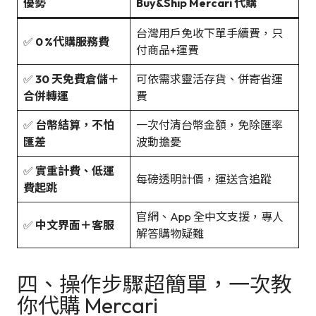
優勢
Buy&Ship Mercari 代購
台灣用戶免收下單手續費，只
✅
0 %代購服務費
付商品+運費
✅
30 天免費倉儲＋
可依需求靈活存貨、併寄省運
合併轉運
費
✅
台幣結算，不怕
一次付清台幣金額，免除匯率
匯差
波動擔憂
✅
實重計費、低運
每磅透明計價，運送含追蹤
費起跳
官網、App 全中文支援，專人
✅
中文界面＋客服
解答購物疑難
四、操作步驟超簡單，一次教
你代購 Mercari