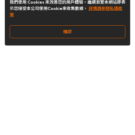
我們使用 Cookies 來改善您的用戶體驗，繼續瀏覽本網站即表
示您接受本公司使用Cookie來收集數據，
詳情請參閱私隱政
策
確認
關注我們
Buy&Ship 台灣
buyandship.goodies
Buy&Ship 台灣