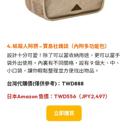
4. 紙箱人阿楞 – 寶島社雜誌（內附
多功能
包）
設計十分可愛！除了可以當收納用途，更可以當手
袋外出使用。內裏有不同間格，設有 9 個大、中、
小口袋，讓你輕鬆整理並方便找出物品。
台灣
代購價
(僅供參考)
：TW
D888
日本Amazon
售價：
TWD556（JPY
2,497
）
立即購買