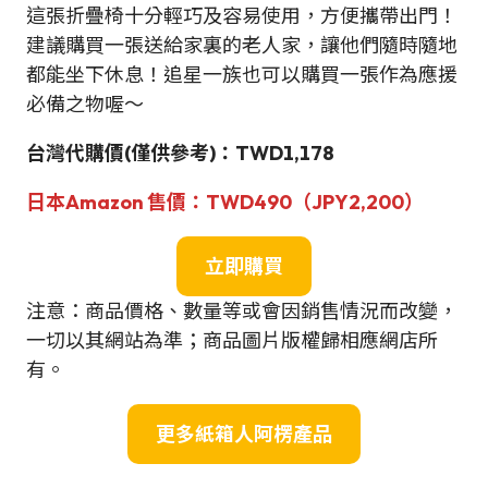
這張折疊椅十分輕巧及容易使用，方便攜帶出門！
建議購買一張送給家裏的老人家，讓他們隨時隨地
都能坐下休息！追星一族也可以購買一張作為應援
必備之物喔～
台灣
代購價
(僅供參考)
：TWD1,178
日本
Amazon
售價：
TWD490（JPY2,200）
立即購買
注意：商品價格、數量等或會因銷售情況而改變，
一切以其網站為準；商品圖片版權歸相應網店所
有。
更多紙箱人阿楞產品