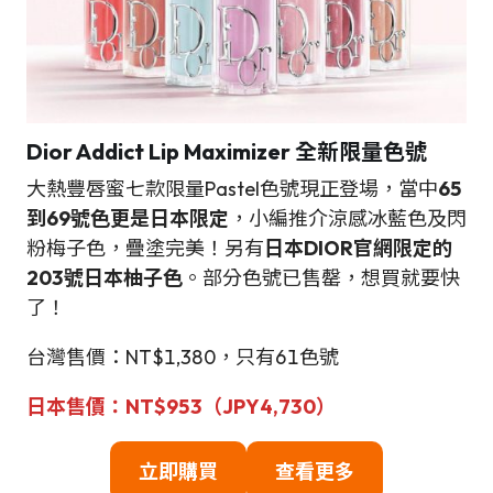
Dior Addict Lip Maximizer
全新限量色號
大熱豐唇蜜七款限量Pastel色號現正登場，當中
65
到69號色更是日本限定
，小編推介涼感冰藍色及閃
粉梅子色，疊塗完美！另有
日本DIOR官網限定的
203號日本柚子色
。部分色號已售罄，想買就要快
了！
台灣售價：NT$1,380，只有61色號
日本售價：NT$953（
JPY4,730
）
立即購買
查看更多