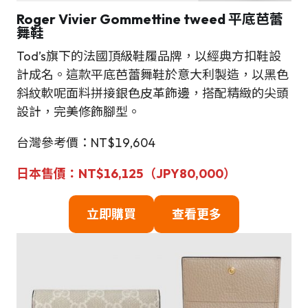
Roger Vivier
Gommettine tweed 平底芭蕾
舞鞋
Tod’s旗下的法國頂級鞋履品牌，以經典方扣鞋設
計成名。這款平底芭蕾舞鞋於意大利製造，以黑色
斜紋軟呢面料拼接銀色皮革飾邊，搭配精緻的尖頭
設計，完美修飾腳型。
台灣參考價：NT$19,604
日本
售
價：NT$16,125（
JPY80,000
）
立即購買
查看更多