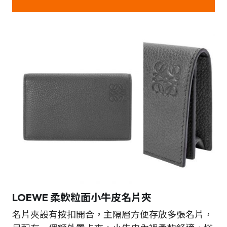
LOEWE
柔軟粒面小牛皮名片夾
名片夾設有按扣開合，主隔層方便存放多張名片，