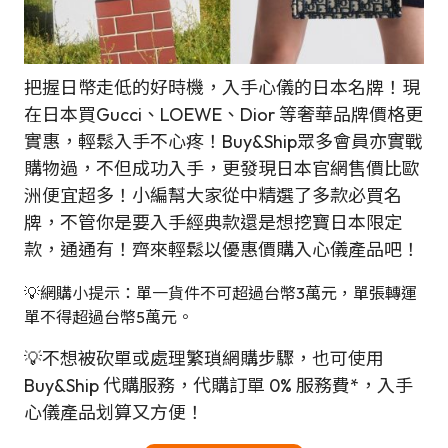
把握日幣走低的好時機，入手心儀的日本名牌！現
在日本買Gucci、LOEWE、Dior 等奢華品牌價格更
實惠，輕鬆入手不心疼！Buy&Ship眾多會員亦實戰
購物過，不但成功入手，更發現日本官網售價比歐
洲便宜超多！小編幫大家從中精選了多款必買名
牌，不管你是要入手經典款還是想挖寶日本限定
款，通通有！齊來輕鬆以優惠價購入心儀產品吧！
💡網購小提示：單一貨件不可超過台幣3萬元，單張轉運
單不得超過台幣5萬元。
💡不想被砍單或處理繁瑣網購步驟，也可使用
Buy&Ship 代購服務，代購訂單 0% 服務費*，入手
心儀產品划算又方便！