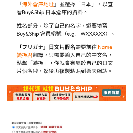
「
海外倉庫地址
」並選擇「日本」，以查
看Buy&Ship 日本倉庫的資料。
姓名部分，除了自己的名字，還要填寫
Buy&Ship 會員編號（e.g. TWXXXXXX）。
「フリガナ」日文片假名
需要前往
Name
變換君
翻譯，只需要輸入自己的中文名，
點擊「轉換」，你就會有屬於自己的日文
片假名啦，然後再複製粘貼到樂天網站。