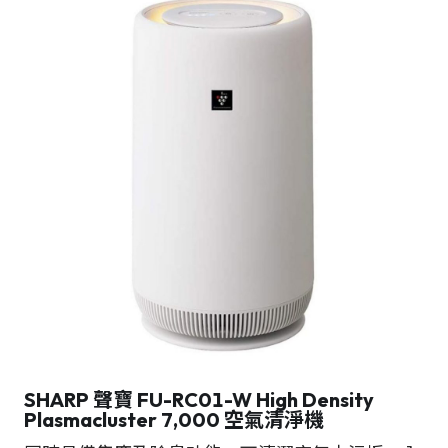
SHARP 聲寶 FU-RC01-W High Density
Plasmacluster 7,000 空氣清淨機