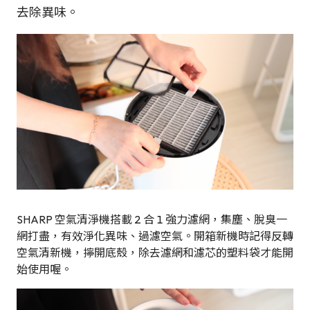
去除異味。
SHARP 空氣清淨機搭載 2 合 1 強力濾網，集塵、脫臭一
網打盡，有效淨化異味、過濾空氣。開箱新機時記得反轉
空氣清新機，擰開底殼，除去濾網和濾芯的塑料袋才能開
始使用喔。