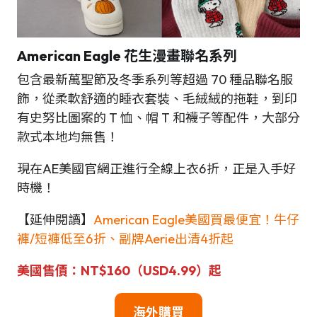
American Eagle 花生漫畫聯名系列
包含最新萬聖節及冬季系列等超過 70 種品聯名服
飾，從柔軟舒適的睡衣套裝、毛絨絨的拖鞋，到印
有史努比圖案的 T 恤、帽 T 和襪子等配件，大部分
款式本地均無售！
現在AE美國官網正進行全線上衣6折，正是入手好
時機！
【延伸閱讀】
American Eagle美國買最便宜！牛仔
褲/短褲低至6折、副牌Aerie出清4折起
美國售價：NT$160（USD4.99）起
海外購買