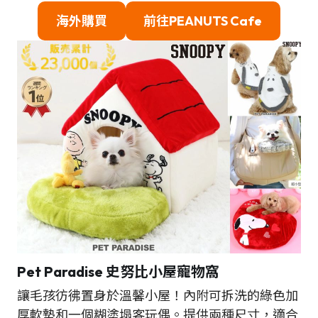
海外購買
前往PEANUTS Cafe
Pet Paradise 史努比小屋寵物窩
讓毛孩彷彿置身於溫馨小屋！內附可拆洗的綠色加
厚軟墊和一個糊塗塌客玩偶。提供兩種尺寸，適合