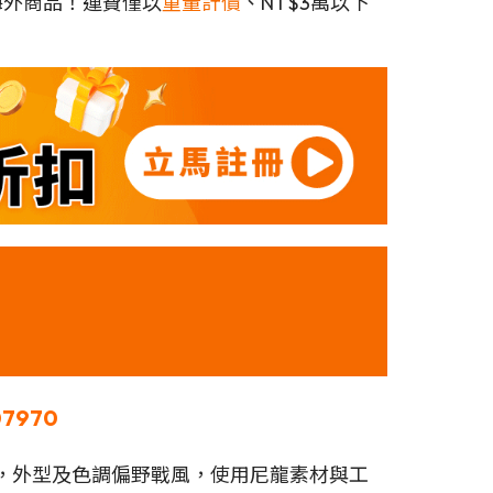
海外商品！運費僅以
重量計價
、NT$3萬以下
07970
稱，外型及色調偏野戰風，使用尼龍素材與工