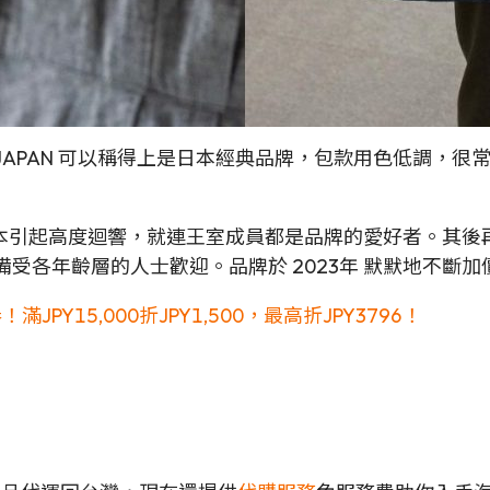
R JAPAN 可以稱得上是日本經典品牌，包款用色低調
起高度迴響，就連王室成員都是品牌的愛好者。其後再推出
同樣備受各年齡層的人士歡迎。品牌於 2023年 默默地不
！滿JPY15,000折JPY1,500，最高折JPY3796！