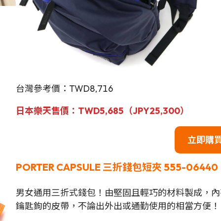
台灣參考價：TWD8,716
日本
樂天售
價
：
TWD
5,685（JPY25,300）
立即購
PORTER CAPSULE 三折錢包短夾
555-06440
男女通用三折式錢包！由堅固且輕巧的材料製成，內
鑰匙鉤的皮帶，不論出外出或通勤使用的相當方便！