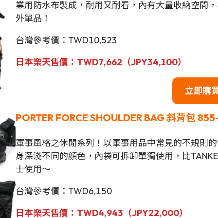
業用防水布製成，耐用又耐看，內有大量收納空間，
外單品！
台灣參考價：TWD10,523
日本
樂天售
價
：
TWD
7,662（JPY34,100）
立即購
PORTER FORCE SHOULDER BAG 斜背包 855
軍事風格之休閒系列！以軍事用品中常見的不規則的
身深淺不同的顏色，內袋可拆卸單獨使用，比TANK
士使用～
台灣參考價：TWD6,150
日本樂天售價：
TWD
4,943（JPY22,000）