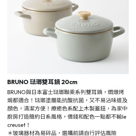
BRUNO
琺瑯雙耳鍋 20cm
BRUNO與日本富士琺瑯聯乘系列雙耳鍋，燜燉烤
焗都適合！琺瑯塗層能抗酸抗菌，又不易沾味道及
顏色，清潔方便！療癒色系配上木製蓋鈕，為家中
廚房打造簡約日系風格，價錢和配色一點都不輸le
creuset！
＊玻璃器材為易碎品，選購前請自行評估風險