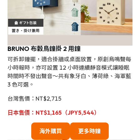
BRUNO 布穀鳥鐘掛 2 用鐘
可拆卸鐘擺，適合掛牆或桌面放置，原創鳥鳴聲每
小時報時，亦可設置 12 小時連續靜音模式讓睡眠
時間時不發出聲音～共有象牙白、薄荷綠、海軍藍
3 色可選。
台灣售價：NT$2,715
日本售價：NT$1,165（JPY5,544）
海外購買
更多時鐘