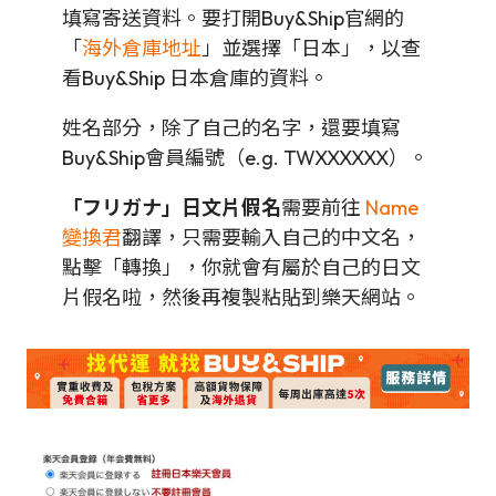
填寫寄送資料。要打開Buy&Ship官網的
「
海外倉庫地址
」並選擇「日本」，以查
看Buy&Ship 日本倉庫的資料。
姓名部分，除了自己的名字，還要填寫
Buy&Ship會員編號（e.g. TWXXXXXX）。
「フリガナ」日文片假名
需要前往
Name
變換君
翻譯，只需要輸入自己的中文名，
點擊「轉換」，你就會有屬於自己的日文
片假名啦，然後再複製粘貼到樂天網站。