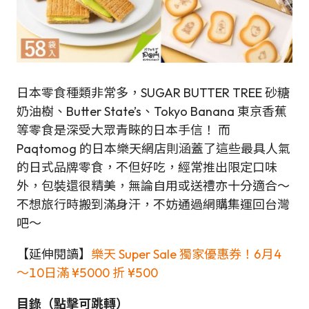
日本零食種類非常多，SUGAR BUTTER TREE 砂糖
奶油樹、Butter State’s
、Tokyo Banana 東京香蕉
等零食是深受大眾青睞的日本手信！ 而
Paqtomog 的日本樂天網店則涵蓋了這些最具人氣
的日式品牌零食，不但好吃，經常推出限定口味
外，包裝還很精美，無論自用或送禮亦十分適合～
不想旅行時搬到滿身汗，不妨通過網購集運回台灣
吧～
【延伸閱讀】
樂天 Super Sale 獨家優惠券！6月4
～10日滿 ¥5000 折 ¥500
目錄（點擊可跳轉）