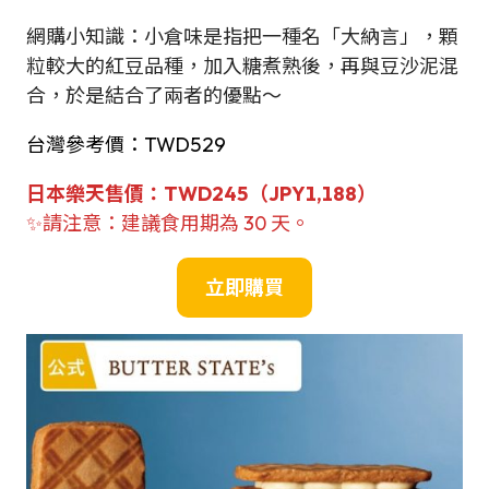
網購小知識：小倉味是指把一種名「大納言」，顆
粒較大的紅豆品種，加入糖煮熟後，再與豆沙泥混
合，於是結合了兩者的優點～
台灣參考價：TWD529
日本
樂天售
價
：
TWD
245（JPY1,188）
✨請注意：建議食用期為 30 天。
立即購買