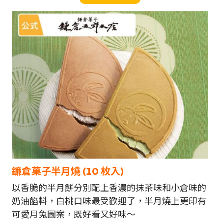
鐮倉菓子半月燒 (10
枚
入)
以香脆的半月餅分別配上香濃的抹茶味和小倉味的
奶油餡料，白桃口味最受歡迎了，半月燒上更印有
可愛月兔圖案，既好看又好味～