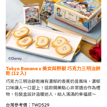
Tokyo Banana x
美女與野獸
巧克力三明治餅
乾
(12 入)
巧克力三明治餅乾擁有濃郁的香蕉奶昔風味，濃郁
口味讓人一口愛上！這款精美點心非常適合作為禮
物，包裝盒設計溫暖迷人，給人滿滿的幸福感～
台灣參考價：TWD529