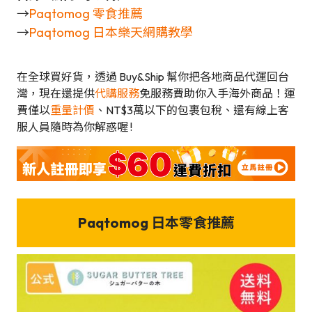
→
Paqtomog 零食推薦
→
Paqtomog 日本樂天網購教學
在全球買好貨，透過 Buy&Ship 幫你把各地商品代運回台
灣，現在還提供
代購服務
免服務費助你入手海外商品！運
費僅以
重量計價
、NT$3萬以下的包裹包稅、還有線上客
服人員隨時為你解惑喔 !
Paqtomog 日本零食推
薦