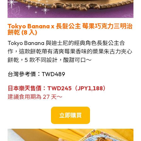
Tokyo Banana x
長髮公主
莓果巧克力三明治
餅乾
(8 入)
Tokyo Banana 與迪士尼的經典角色長髮公主合
作，這款餅乾帶有清爽莓果香味的漿果朱古力夾心
餅乾，5 款不同設計，酸甜可口～
台灣參考價：TWD489
日本
樂天售
價
：
TWD
245（JPY1,188）
建議食用期為 27 天～
立即購買