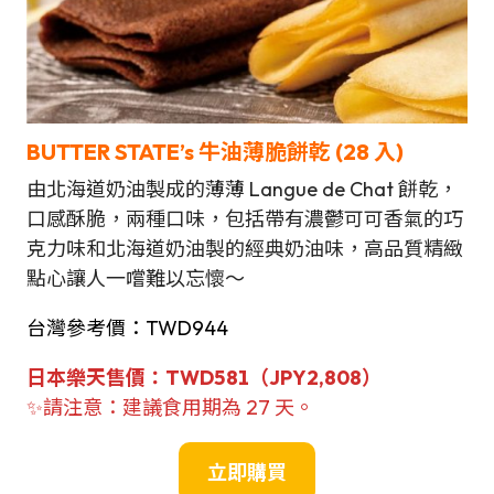
BUTTER STATE’s 牛油薄脆餅乾
(28 入)
由北海道奶油製成的薄薄 Langue de Chat 餅乾，
口感酥脆，兩種口味，包括帶有濃鬱可可香氣的巧
克力味和北海道奶油製的經典奶油味，高品質精緻
點心讓人一嚐難以忘懷～
台灣參考價：TWD944
日本
樂天售
價
：
TWD
581（JPY2,808）
✨請注意：建議食用期為 27 天。
立即購買