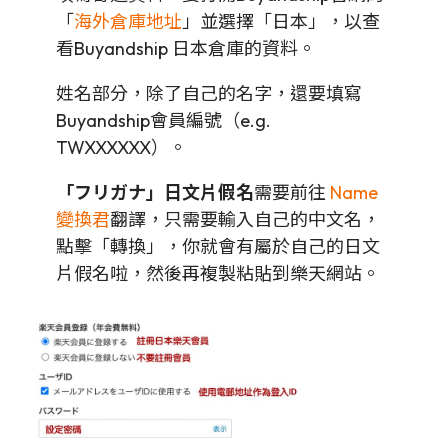
「
海外倉庫地址
」並選擇「日本」，以查
看Buyandship 日本倉庫的資料。
姓名部分，除了自己的名字，還要填寫
Buyandship會員編號（e.g.
TWXXXXXX）。
「フリガナ」日文片假名
需要前往
Name
變換君
翻譯，只需要輸入自己的中文名，
點擊「轉換」，你就會有屬於自己的日文
片假名啦，然後再複製粘貼到樂天網站。