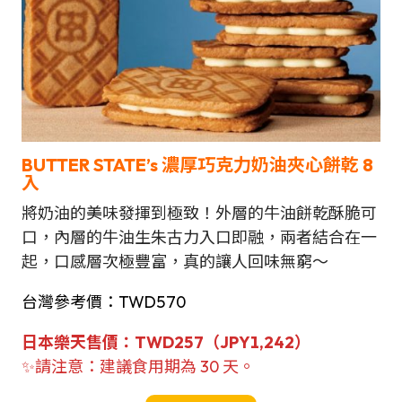
BUTTER STATE’s 濃厚巧克力奶油夾心餅乾
8
入
將奶油的美味發揮到極致！外層的牛油餅乾酥脆可
口，內層的牛油生朱古力入口即融，兩者結合在一
起，口感層次極豐富，真的讓人回味無窮～
台灣參考價：TWD570
日本
樂天售
價
：
TWD
257（JPY1,242）
✨請注意：建議食用期為 30 天。