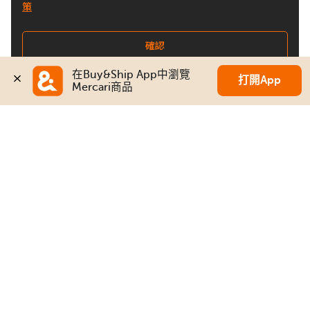
策
確認
在Buy&Ship App中瀏覽
打開App
Mercari商品
關注我們
Buy&Ship 台灣
buyandship.goodies
Buy&Ship 台灣
關於 Buy&Ship
集運資訊