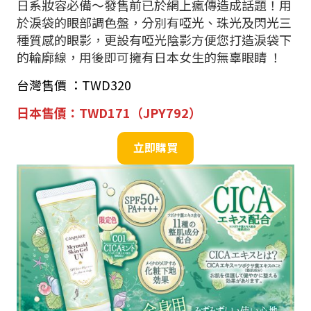
日系妝容必備～發售前已於網上瘋傳造成話題！用
於淚袋的眼部調色盤，分別有啞光、珠光及閃光三
種質感的眼影，更設有啞光陰影方便您打造淚袋下
的輪廓線，用後即可擁有日本女生的無辜眼睛 ！
台灣售價 ：TWD320
日本售價：TWD171（JPY792）
立即購買