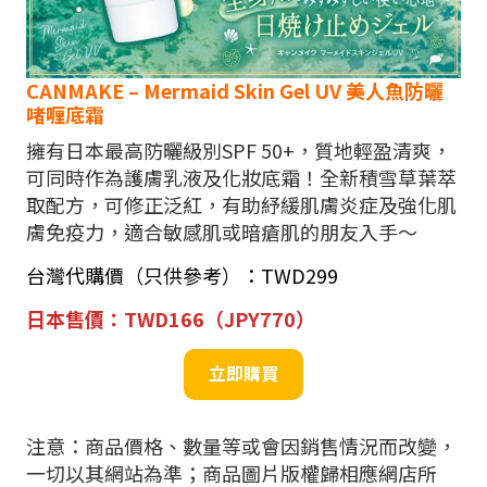
CANMAKE – Mermaid Skin Gel UV 美人魚防曬
啫喱底霜
擁有日本最高防曬級別SPF 50+，質地輕盈清爽，
可同時作為護膚乳液及化妝底霜！全新積雪草葉萃
取配方，可修正泛紅，有助紓緩肌膚炎症及強化肌
膚免疫力，適合敏感肌或暗瘡肌的朋友入手～
台灣代購價（只供參考）：TWD299
日本售價：
TWD166（JPY770）
立即購買
注意：商品價格、數量等或會因銷售情況而改變，
一切以其網站為準；商品圖片版權歸相應網店所