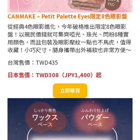
CANMAKE – Petit Palette Eyes限定8色眼影盤
從經典4色眼影進化，今年破格推出限定8色眼影
盤！以親民價錢就可集齊啞光、珠光、閃粉8種實
用顏色，而且包裝及眼影壓紋一點也不馬虎，值得
收藏！小巧尺寸，隨身攜帶出外補妝也非常方便～
台灣售價：TWD435
日本售價：TWD308（JPY1,400）起
立即購買