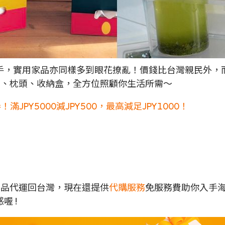
手，實用家品亦同樣多到眼花撩亂！價錢比台灣親民外，
巾、枕頭、收納盒，全方位照顧你生活所需～
券！滿JPY5000減JPY500，最高減足JPY1000！
各地商品代運回台灣，現在還提供
代購服務
免服務費助你入手
喔 !