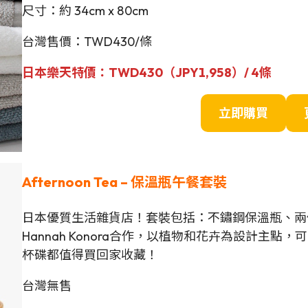
尺寸：約 34cm x 80cm
台灣售價：TWD430/條
日本樂天特價：
TWD
430（JPY
1,958
）/ 4條
立即購買
Afternoon Tea – 保溫瓶午餐套裝
日本優質生活雜貨店！套裝包括：不鏽鋼保溫瓶、兩
Hannah Konora合作，以植物和花卉為設計主
杯碟都值得買回家收藏！
台灣無售