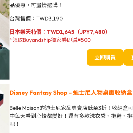
品優惠，可盡情選購！
台灣售價：TWD3,190
日本樂天
特價
：TWD1,645（JPY
7,480
）
*領取Buyandship獨家券即減¥500
立即購買
Disney Fantasy Shop –
迪士尼
人物桌面收納盒
Belle Maison的迪士尼家品專賣店低至3折！
中每天看到心情都變好！還有多款洗衣袋、拖鞋、抱
吧！