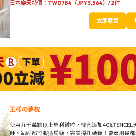
日本樂天特價：TWD784（JPY
3,564
）/ 2件
立即購買
王様の夢枕
使用九千萬顆以上專利微粒，枕套添加40%TENC
睡、趴睡都可服貼肩頸，完美撐托頭頸！會員用後都