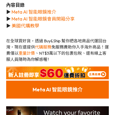
內容目錄
▶
Meta AI 智能眼鏡推介
▶
Meta AI 智能眼鏡會員開箱分享
▶
美國代購教學
在全球買好貨，透過 Buy&Ship 幫你把各地商品代運回台
灣，現在還提供
代購服務
免服務費助你入手海外商品！運
費僅以
重量計價
、NT$3萬以下的包裹包稅、還有線上客
服人員隨時為你解惑喔 !
Meta AI 智能眼鏡推介