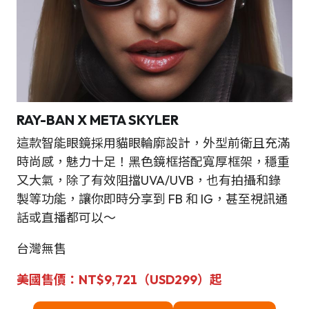
RAY-BAN X META SKYLER
這款智能眼鏡採用貓眼輪廓設計，外型前衛且充滿
時尚感，魅力十足！黑色鏡框搭配寬厚框架，穩重
又大氣，除了有效阻擋UVA/UVB，也有拍攝和錄
製等功能，讓你即時分享到 FB 和 IG，甚至視訊通
話或直播都可以～
台灣無售
美國
售價：NT$9,721（USD299）起