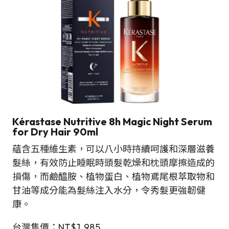
Kérastase Nutritive 8h Magic Night Serum
for Dry Hair 90ml
蘊含五種維生素，可以八小時持續呵護和深層滋養
髮絲，有效防止睡眠時頭髮乾燥和枕頭摩擦造成的
損傷，而鹼醯胺、植物蛋白、植物鳶尾根萃取物和
甘油等成分能為髮絲注入水分，令秀髮更強韌健
康。
台灣售價：NT$1,985