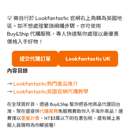
💡 需自行於 Lookfantastic 官網右上角轉為英國地
區。如不想處理繁瑣網購步驟，亦可使用
Buy&Ship 代購服務，專人快速幫你處理以最優惠
價格入手好物！
提交代購訂單
Lookfantastic
UK
內容目錄
→
Lookfantastic熱門產品推介
→
Lookfantastic英國官網代購教學
在全球買好貨，透過 Buy&Ship 幫你把各地商品代運回台
灣，現在還提供
代購服務
免服務費助你入手海外商品！運
費僅以
重量計價
、NT$3萬以下的包裹包稅、還有線上客
服人員隨時為你解惑喔 !