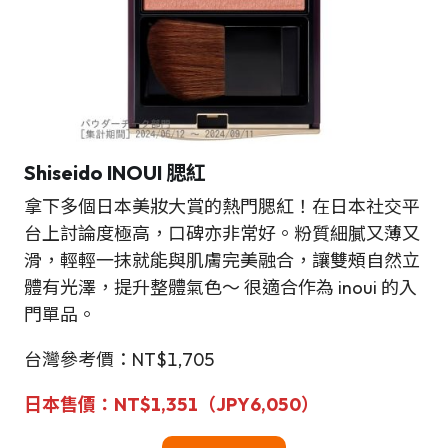
Shiseido INOUI 腮紅
拿下多個日本美妝大賞的熱門腮紅！在日本社交平
台上討論度極高，口碑亦非常好。粉質細膩又薄又
滑，輕輕一抹就能與肌膚完美融合，讓雙頰自然立
體有光澤，提升整體氣色～ 很適合作為 inoui 的入
門單品。
台灣參考價：NT$1,705
日本售價：NT$1,351（JPY6,050）