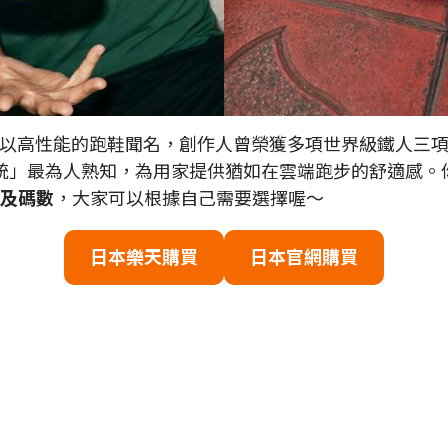
nning」以高性能的跑鞋聞名，創作人曾榮獲多項世界級鐵
緩衝系統」最為人熟知，為用家提供猶如在雲端跑步的舒適感
色及碼數
，大家可以根據自己需要選擇喔～
日本樂天購買
日本官網
購買