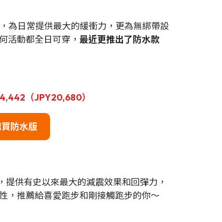
ec®，為日常提供最大的緩衝力，更為無綁帶設
何活動都全日可穿，
最近更推出了防水款
4,442（JPY20,680）
購買防水版
 緩震技術，提供有史以來最大的減震效果和回彈力，
性，推薦給喜愛跑步和剛接觸跑步的你～