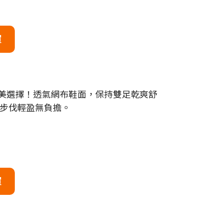
買
完美選擇！透氣網布鞋面，保持雙足乾爽舒
，讓步伐輕盈無負擔。
買