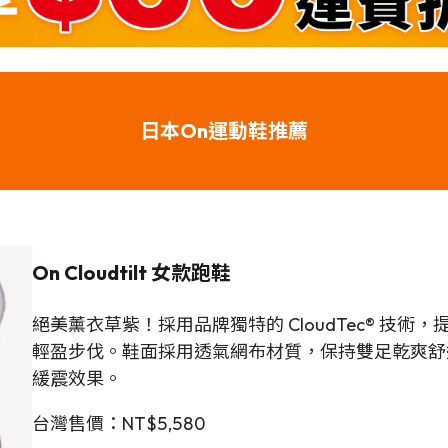
日本On運動鞋
推薦
On Cloudtilt
女款
跑鞋
絕美薰衣草紫！採用品牌獨特的 CloudTec® 技
輕盈步伐。鞋面採用透氣網布材質，保持雙足乾爽舒適，
緩震效果。
台灣售價：NT$5,580