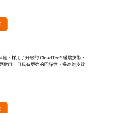
買
，採用了升級的 CloudTec® 緩震技術，
料更輕、更耐用，且具有更強的回彈性，提高跑步效
買