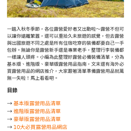
一踏入秋冬季節，各位露營愛好者又出動啦～露營不但可
以讓你遠離繁囂，還可以重拾久未旅遊的感覺，但去露營
與出國旅遊不同之處是所有住宿吃穿的裝備都要自己一手
包辦。無論你是露營新手還是專業老手，整理行李裝備都
一樣讓人頭疼。小編為此整理好露營必備裝備清單，分為
基本版、進階版、豪華版露營用品指南，文末還有海外必
買露營用品的網店推介，大家跟著清單準備露營用品就萬
無一失啦！馬上看看吧。
目錄
→
基本版露營用品清單
→
進階版露營用品清單
→
豪華版露營用品清單
→
10大必買露營用品網店