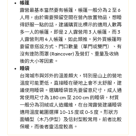
帳篷
露營最基本當然要有帳篷，帳篷一般分為 2 至 6
人用，由於需要預留空間在營內放置物品，想睡
得舒服一點的話，建議購買比標示的適用人數再
多一人的帳篷，即是 2 人露營用 3 人帳篷，而 3
人露營則用 4 人帳篷，如此類推。另外買帳篷時
要留意搭設方式、門口數量（單門或雙門）、有
沒有連防雨罩 (Raincover) 及營釘、重量及收納
後的大小等因素。
睡袋
台灣城市與郊外的溫差頗大，特別是山上的營地
溫度可能更低，直接睡在硬地上會不太舒服，建
議使用睡袋。選購睡袋首先要留意尺寸，成人通
常使用尺寸為 180 cm 至 200 cm 的睡袋，材質
一般分為羽絨或人造纖維，在台灣露營建議睡袋
適用溫度範圍選擇 10-15 度或 0-5 度。形狀方
面蛹型（木乃伊型）及信封型較常用，前者比較
保暖，而後者靈活度較高。