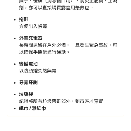
鑷子、優碘（消毒傷口用）、消炎止痛藥、止瀉
劑，亦可以直接購買露營用急救包。
拖鞋
方便出入帳篷
外置充電器
長時間逗留在戶外必備，一旦發生緊急事故，可
以確保手機能進行通話。
後備電池
以防頭燈突然無電
牙膏牙刷
垃圾袋
記得將所有垃圾帶離郊外，到市區才棄置
紙巾 / 濕紙巾