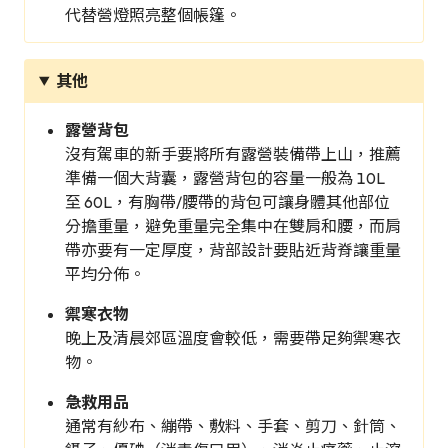
代替營燈照亮整個帳篷。
其他
露營背包
沒有駕車的新手要將所有露營裝備帶上山，推薦
準備一個大背囊，露營背包的容量一般為 10L
至 60L，有胸帶/腰帶的背包可讓身體其他部位
分擔重量，避免重量完全集中在雙肩和腰，而肩
帶亦要有一定厚度，背部設計要貼近背脊讓重量
平均分佈。
禦寒衣物
晚上及清晨郊區溫度會較低，需要帶足夠禦寒衣
物。
急救用品
通常有紗布、繃帶、敷料、手套、剪刀、針筒、