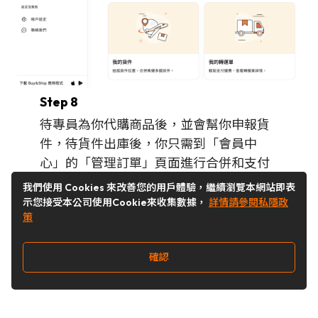
Step 8
待專員為你代購商品後，並會幫你申報貨
件，待貨件出庫後，你只需到「會員中
心」的「管理訂單」頁面進行合併和支付
運費，隨後便能於自提點領取到你的代購
我們使用 Cookies 來改善您的用戶體驗，繼續瀏覽本網站即表
商品或送貨上門。
示您接受本公司使用Cookie來收集數據，
詳情請參閱私隱政
策
確認