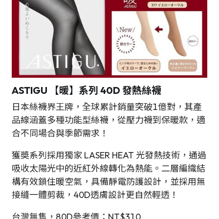
ASTIGU 【暖】系列 40D 發熱絲襪
日本絲襪界王牌，全球累計銷量突破1億對，其產
品線涵蓋多種功能型絲襪，從壓力襪到保暖款，適
合不同場合與季節需求！
獲奬系列採用獨家 LASER HEAT 光發熱技術，通過
吸收太陽光中的近紅外線轉化為熱能。二層編織結
構有效鎖住暖空氣，具備靜電防護設計，並採用無
接縫一體剪裁，40D透膚設計更自然輕透！
台灣無售，80D參考價：NT$310