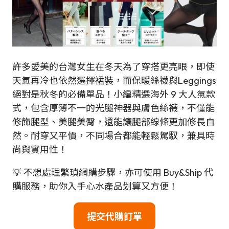
許多愛美的台灣女生在冬天為了穿搭更亮眼，即使
天氣再冷也依然選擇裙裝，而保暖絲襪與Leggings
絕對是秋冬的必備單品！小編精選海外 9 大人氣款
式，包含厚薄不一的光腿神器與膚色絲襪，不僅能
修飾腿型、美腿美臀，還能讓腿部線條更加修長自
然。耐穿又平價，不同場合都能輕鬆駕馭，兼具時
尚與實用性！
💡 不想處理繁瑣網購步驟，亦可使用 Buy&Ship 代
購服務，助你入手心水產品划算又方便！
提交代購訂單