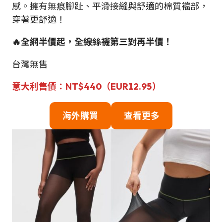
感。擁有無痕腳趾、平滑接縫與舒適的棉質襠部，
穿著更舒適！
🔥全網半價起，全線絲襪第三對再半價！
台灣無售
意大利售價：NT$440（EUR12.95）
海外購買
查看更多