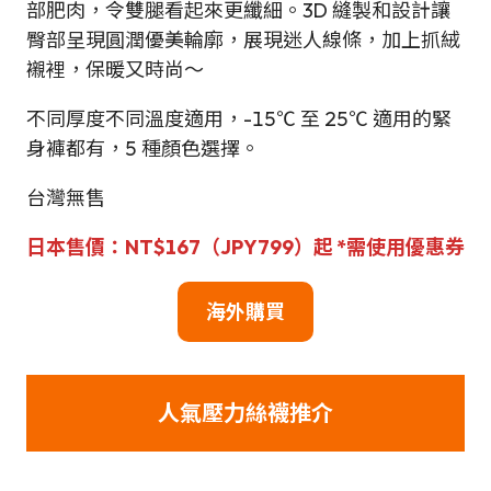
部肥肉，令雙腿看起來更纖細。3D 縫製和設計讓
臀部呈現圓潤優美輪廓，展現迷人線條，加上抓絨
襯裡，保暖又時尚～
不同厚度不同溫度適用，-15℃ 至 25℃ 適用的緊
身褲都有，5 種顏色選擇。
台灣無售
日本售價：NT$167（JPY
799
）起 *需使用優惠券
海外購買
人氣壓力絲襪推介