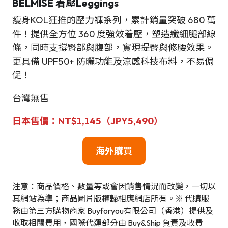
BELMISE 着壓Leggings
瘦身KOL狂推的壓力褲系列，累計銷量突破 680 萬
件！提供全方位 360 度強效着壓，塑造纖細腿部線
條，同時支撐臀部與腹部，實現提臀與修腰效果。
更具備 UPF50+ 防曬功能及涼感科技布料，不易侷
促！
台灣無售
日本售價：NT$1,145（JPY5,490）
海外購買
注意：商品價格、數量等或會因銷售情況而改變，一切以
其網站為準；商品圖片版權歸相應網店所有。※ 代購服
務由第三方購物商家 Buyforyou有限公司（香港）提供及
收取相關費用，國際代運部分由 Buy&Ship 負責及收費