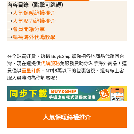
內容目錄（點擊可跳轉）
→
人氣保暖絲襪推介
→
人氣壓力絲襪推介
→
會員開箱分享
→
絲襪海外代購教學
在全球買好貨，透過 Buy&Ship 幫你把各地商品代運回台
灣，現在還提供
代購服務
免服務費助你入手海外商品！運
費僅以
重量計價
、NT$3萬以下的包裹包稅、還有線上客
服人員隨時為你解惑喔 !
人氣保暖絲襪推介