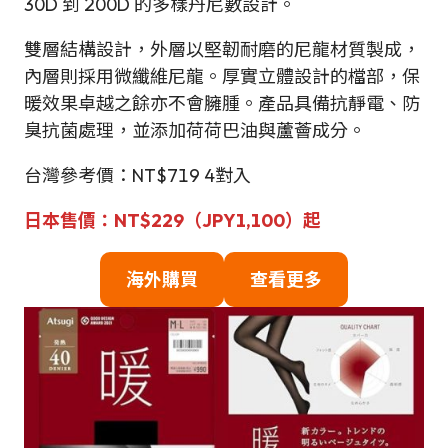
30D 到 200D 的多樣丹尼數設計。
雙層結構設計，外層以堅韌耐磨的尼龍材質製成，
內層則採用微纖維尼龍。厚實立體設計的檔部，保
暖效果卓越之餘亦不會臃腫。產品具備抗靜電、防
臭抗菌處理，並添加荷荷巴油與蘆薈成分。
台灣參考價：NT$719 4對入
日本售價：NT$229（JPY
1,100
）起
海外購買
查看更多