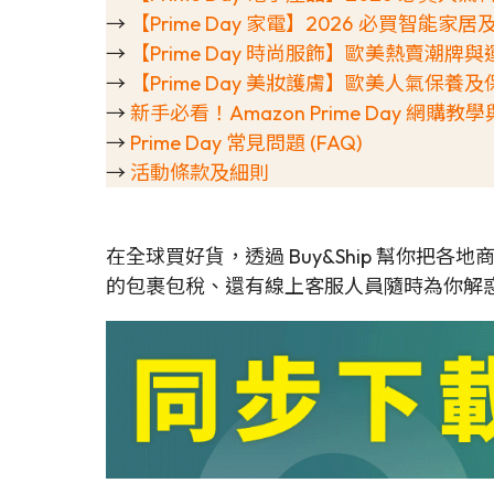
→
【Prime Day 家電】2026 必買智能
→
【Prime Day 時尚服飾】歐美熱賣潮牌
→
【Prime Day 美妝護膚】歐美人氣保養
→
新手必看！Amazon Prime Day 網購
→
Prime Day 常見問題 (FAQ)
→
活動條款及細則
在全球買好貨，透過 Buy&Ship 幫你把
的包裹包稅、還有線上客服人員隨時為你解惑