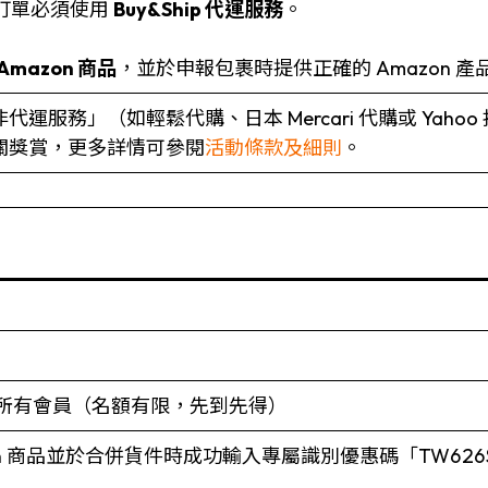
筆訂單必須使用
Buy&Ship 代運服務
。
Amazon 商品
，並於申報包裹時提供正確的 Amazon 產
運服務」（如輕鬆代購、日本 Mercari 代購或 Yah
關獎賞，更多詳情可參閱
活動條款及細則
。
服務之所有會員（名額有限，先到先得）
n 商品並於合併貨件時成功輸入專屬識別優惠碼「TW626S