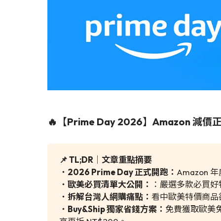
🔥【Prime Day 2026】Ama
📌 TL;DR｜文章重點摘要
・
2026 Prime Day 正式開跑：
Amazo
・
歐美必買清單大公開：
：嚴選多款必買好物，
・
拆解台灣人網購痛點：
看中歐美特價商品
・
Buy&Ship 獨家省錢方案：
免費獲取歐美