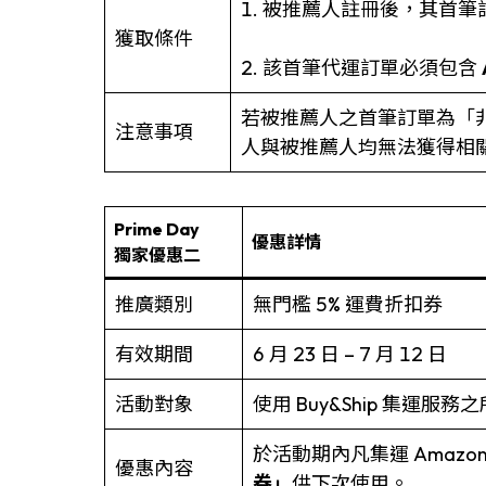
1. 被推薦人註冊後，其首
獲取條件
2. 該首筆代運訂單必須包含
若被推薦人之首筆訂單為「非代
注意事項
人與被推薦人均無法獲得相
Prime Day
優惠詳情
獨家優惠二
推廣類別
無門檻 5% 運費折扣券
有效期間
6 月 23 日 – 7 月 12 日
活動對象
使用 Buy&Ship 集運
於活動期內凡集運 Amazo
優惠內容
券」
供下次使用。