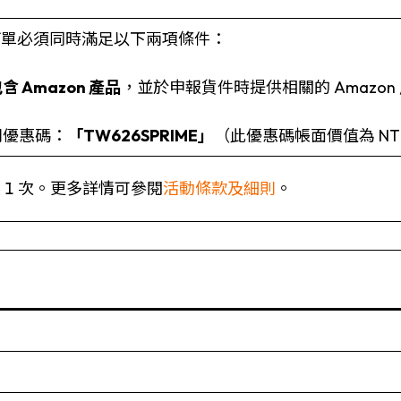
訂單必須同時滿足以下兩項條件：
含 Amazon 產品
，並於申報貨件時提供相關的 Amazon
別優惠碼：
「TW626SPRIME」
（此優惠碼帳面價值為 N
 1 次。更多詳情可參閱
活動條款及細則
。