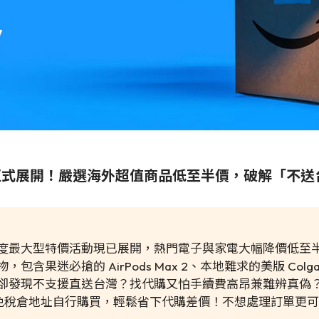
zon 減價正式展開！嚴選海外超值商品低至半價，破解「
n 年度最大型特價活動現已展開，熱門電子與家電大幅降價低至
包含果迷必搶的 AirPods Max 2、本地難求的美版 Col
卻發現不支援直送台灣？找代購又怕手續費高昂兼難辨真偽
免稅倉地址自行購買，輕鬆省下代購差價！不想處理訂單更可