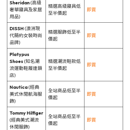
Sheridan
(高級
精選高級寢具低
奢華寢具及家居
即買
至半價起
用品)
DISSH
(澳洲現
精選服飾低至半
代簡約女裝時尚
即買
價起
品牌)
Platypus
Shoes
(知名潮
精選潮流鞋款低
即買
流運動鞋履連鎖
至半價起
店)
Nautica
(經典
全站商品低至半
美式休閒航海服
即買
價起
飾)
Tommy Hilfiger
全站商品低至半
(經典美式潮流
即買
價起
休閒服飾)