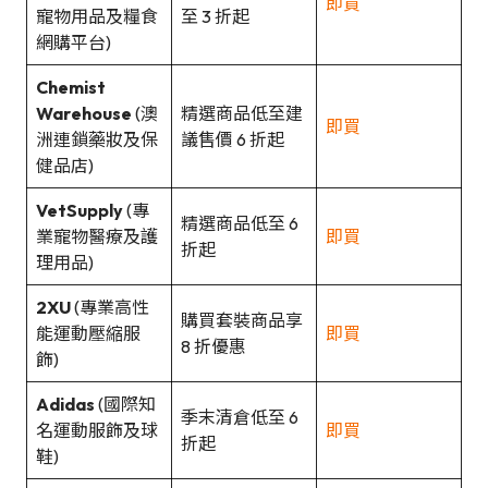
即買
寵物用品及糧食
至 3 折起
網購平台)
Chemist
Warehouse
(澳
精選商品低至建
即買
洲連鎖藥妝及保
議售價 6 折起
健品店)
VetSupply
(專
精選商品低至 6
業寵物醫療及護
即買
折起
理用品)
2XU
(專業高性
購買套裝商品享
能運動壓縮服
即買
8 折優惠
飾)
Adidas
(國際知
季末清倉低至 6
名運動服飾及球
即買
折起
鞋)