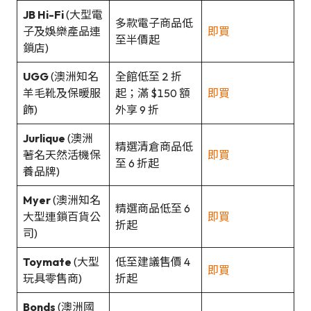
JB Hi-Fi
(大型電
多款電子商品低
子及娛樂產品連
即買
至半價起
鎖店)
UGG
(澳洲知名
全館低至 2 折
羊毛靴及保暖服
起；滿 $150 額
即買
飾)
外享 9 折
Jurlique
(澳洲
精選清倉商品低
著名天然活機保
即買
至 6 折起
養品牌)
Myer
(澳洲知名
精選商品低至 6
大型連鎖百貨公
即買
折起
司)
Toymate
(大型
低至建議售價 4
即買
玩具零售商)
折起
Bonds
(澳洲國