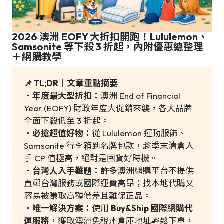
2026 澳洲 EOFY 大折扣開跑！Lululemon、
Samsonite 等下殺 3 折起，內附優惠總整理
＋網購教學
📌 TL;DR｜文章重點摘要
・
年度最大型折扣：
澳洲 End of Financial
Year (EOFY) 財政年度大促銷來襲，各大品牌
全面下殺低至 3 折起。
・
必搶超值好物：
從 Lululemon 運動服飾、
Samsonite 行李箱到名牌包款，趁季末清倉入
手 CP 值極高，絕對是囤貨好時機。
・
台灣人入手難題：
許多澳洲網購平台不提供
直郵台灣服務或國際運費高昂；找本地代購又
容易被賺取高額價差且難保正品。
・
唯一解決方案：
使用
Buy&Ship
國際網購代
運服務
，獲取澳洲免稅州倉庫地址輕鬆下單，