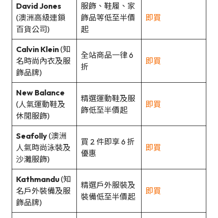
David Jones
服飾、鞋履、家
(澳洲高級連鎖
飾品等低至半價
即買
百貨公司)
起
Calvin Klein
(知
全站商品一律 6
名時尚內衣及服
即買
折
飾品牌)
New Balance
精選運動鞋及服
(人氣運動鞋及
即買
飾低至半價起
休閒服飾)
Seafolly
(澳洲
買 2 件即享 6 折
人氣時尚泳裝及
即買
優惠
沙灘服飾)
Kathmandu
(知
精選戶外服裝及
名戶外裝備及服
即買
裝備低至半價起
飾品牌)