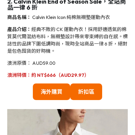
2. Calvin Klein End of Season Sale，全站商
品一律 6 折
商品名稱：
Calvin Klein Icon 純棉無襯墊運動內衣
產品介紹：
經典不敗的 CK 運動內衣！採用舒適透氣的棉
質莫代爾混紡布料，無襯墊設計帶來零束縛的自在感。標
誌性的品牌下圍低調時尚，現時全站商品一律 6 折，絕對
是包色囤貨的好時機。
澳洲原價： AUD59.00
澳洲特價：約 NT$666（AUD29.97）
海外購買
折扣區