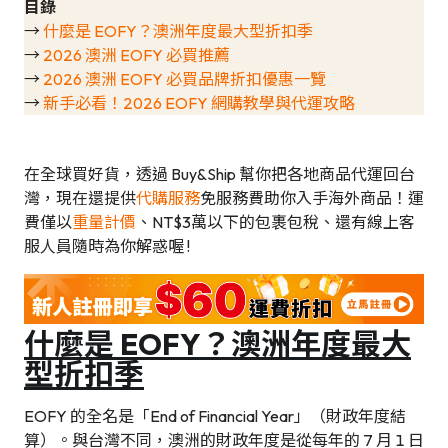
目錄
→
什麼是 EOFY？澳洲年度最大型折扣季
→
2026 澳洲 EOFY 必買推薦
→
2026 澳洲 EOFY 必買品牌折扣優惠一覽
→
新手必看！2026 EOFY 網購教學與代運攻略
在全球買好貨，透過 Buy&Ship 幫你把各地商品代運回台
灣，現在還提供
代購服務
免服務費助你入手海外商品！運
費僅以
重量計價
、NT$3萬以下的包裹包稅、還有線上客
服人員隨時為你解惑喔 !
什麼是 EOFY？澳洲年度最大
型折扣季
EOFY 的全名是「End of Financial Year」（財政年度結
算）。與台灣不同，澳洲的財政年度是從每年的 7 月 1 日