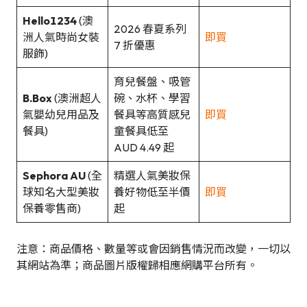
Hello1234
(澳
2026 春夏系列
洲人氣時尚女裝
即買
7 折優惠
服飾)
育兒餐盤、吸管
B.Box
(澳洲超人
碗、水杯、學習
氣嬰幼兒用品及
餐具等高質感兒
即買
餐具)
童餐具低至
AUD 4.49 起
Sephora AU
(全
精選人氣美妝保
球知名大型美妝
養好物低至半價
即買
保養零售商)
起
注意：商品價格、數量等或會因銷售情況而改變，一切以
其網站為準；商品圖片版權歸相應網購平台所有。