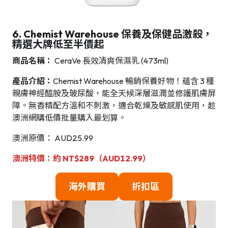
6. Chemist Warehouse 保養及保健品激殺，
精選大牌低至半價起
商品名稱：
CeraVe 長效清爽保濕乳 (473ml)
產品介紹：
Chemist Warehouse 暢銷保養好物！蘊含 3 種
親膚神經醯胺及玻尿酸，能全天候深層滋潤並修護肌膚屏
障。無香精配方溫和不刺激，適合乾燥及敏感肌使用，趁
澳洲網購低價批量購入最划算。
澳洲原價： AUD25.99
澳洲特價：約 NT$289（AUD12.99）
海外購買
折扣區