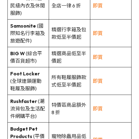
民級內衣及休閒
全店一律 6 折
即買
服飾)
Samsonite
(國
精選行李箱及包
際知名行李箱及
即買
款低至半價起
旅遊配件)
BIG W
(綜合平
精選商品低至半
即買
價百貨超市)
價起
Foot Locker
所有鞋履服飾款
(全球連鎖運動
即買
式低至半價起
鞋履及服飾)
Rushfaster
(潮
特價區商品額外
流背包及生活配
即買
8 折
件網購平台)
Budget Pet
Products
(平價
寵物除蟲用品低