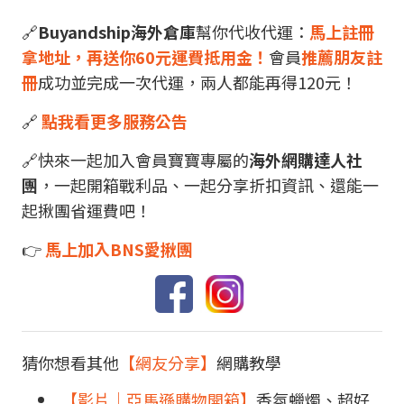
🔗
Buyandship海外倉庫
幫你代收代運：
馬上註冊
拿地址，再送你60元運費抵用金！
會員
推薦朋友註
冊
成功並完成一次代運，兩人都能再得120元！
🔗
點我看更多服務公告
🔗快來一起加入會員寶寶專屬的
海外網購達人社
團
，一起開箱戰利品、一起分享折扣資訊、還能一
起揪團省運費吧！
👉
馬上加入BNS愛揪團
猜你想看其他
【網友分享】
網購教學
【影片｜亞馬遜購物開箱】
香氛蠟燭、超好