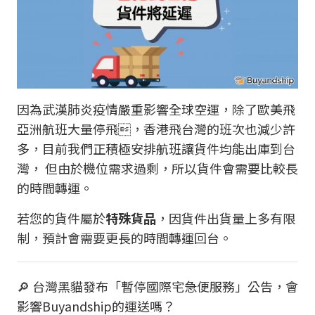
因為
武漢肺炎疫情
嚴重影響全球空運，除了歐美飛
亞洲航班大量停飛，香港飛台灣的班次也減少許
多，目前我們正積極安排航班讓貨件均能出庫到台
灣， 但由於機位需求過剩，所以貨件會需要比較長
的時間轉運。
若您的貨件屬於
特殊貨品
，因貨件出貨量上多有限
制，預計會需要更長的時間轉運回台。
🔎 台灣黑貓發布「暫停國際宅急便服務」公告，會
影響Buyandship的運送嗎？