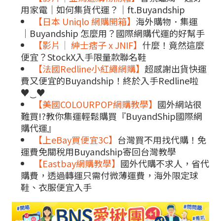
用家電｜如何集貨代運？｜ft.Buyandship
【日本 Uniqlo 網購開箱】
海外購物．集運
│Buyandship 怎麼用？國際網購代運的好幫手
【影片｜ 紳士痞子 x JNIF】
什麼！竟然這麼
便宜？StockX入手限量款聯名鞋
【法國Redline小紅繩網購】
超感謝出貨快運
費又便宜的Buyandship！終於入手Redline啦
♥‿♥
【美國COLOURPOP網購教學】
國外網站很
難買!?教你集運輕鬆購買『BuyandShip國際網
購代運』
【上eBay買便宜3C】
台灣買不用找代購！免
運費免關稅用Buyandship寄回台灣教學
【Eastbay網購教學】
國外代購不求人，省代
購費，透過轉運只需付微薄運費，海外限定球
鞋、衣服便宜入手