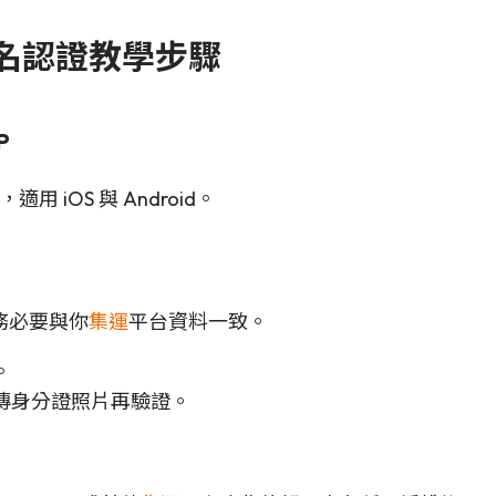
 實名認證教學步驟
P
 iOS 與 Android。
務必要與你
集運
平台資料一致。
。
傳身分證照片再驗證。