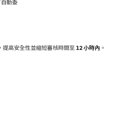
可自動委
優化，提高安全性並縮短審核時間至
12 小時內
。