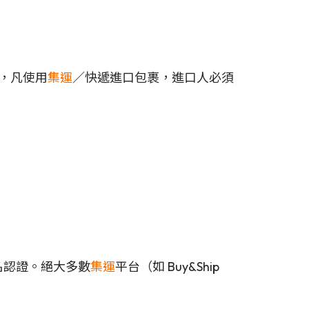
月起，凡使用
集運
／快遞進口包裹，進口人必須
實名認證。絕大多數
集運
平台（如 Buy&Ship