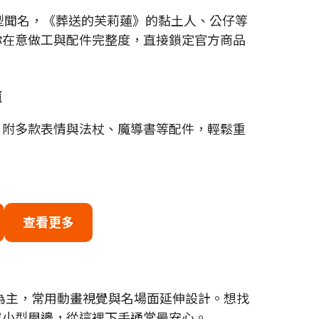
氣角色模型聞名，《葬送的芙莉蓮》的黏土人、公仔等
你在意做工與配件完整度，直接鎖定官方商品
蓮
，附多款表情與法杖、魔導書等配件，輕鬆重
查看更多
方企劃商品為主，常用動畫視覺與名場面延伸設計。想找
或小型周邊，從這裡下手通常最安心。