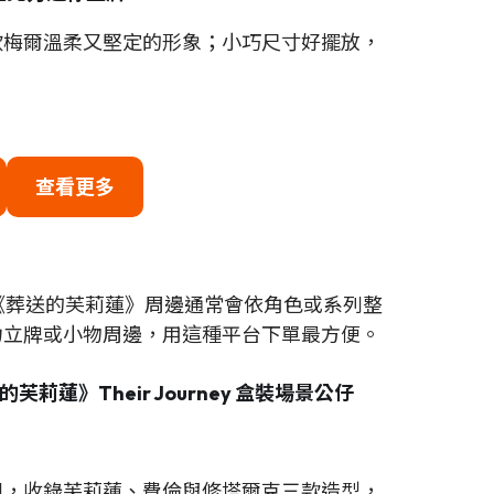
欣梅爾溫柔又堅定的形象；小巧尺寸好擺放，
查看更多
快，《葬送的芙莉蓮》周邊通常會依角色或系列整
力立牌或小物周邊，用這種平台下單最方便。
芙莉蓮》Their Journey 盒裝場景公仔
列，收錄芙莉蓮、費倫與修塔爾克三款造型，