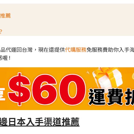
道推薦
？
各地商品代運回台灣，現在還提供
代購服務
免服務費助你入手
喔 !
邊日本入手渠道推薦