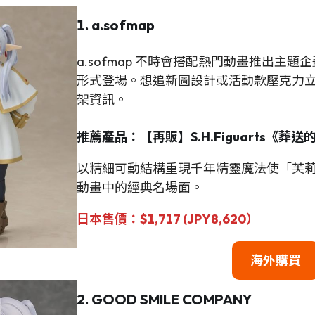
1. a.sofmap
a.sofmap 不時會搭配熱門動畫推出主
形式登場。想追新圖設計或活動款壓克力
架資訊。
推薦產品：【再販】S.H.Figuarts《葬
以精細可動結構重現千年精靈魔法使「芙
動畫中的經典名場面。
日本售價：$1,717 (JPY8,620）
海外購買
2. GOOD SMILE COMPANY