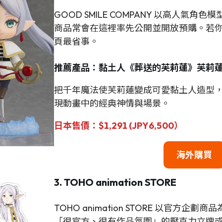
GOOD SMILE COMPANY 以高人
商品常會在這裡率先公開並開放預購。若
頁最省事。
推薦產品：黏土人《葬送的芙莉蓮》芙莉
把千年魔法使芙莉蓮變成可愛黏土人造型
現動畫中的經典神情與場景。
日本售價：$1,291 (JPY6,500）
海外購買
3. TOHO animation STORE
TOHO animation STORE 以官
「很官方、很有作品氛圍」的壓克力立牌