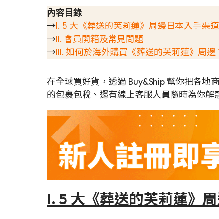
內容目錄
→
I. 5 大《葬送的芙莉蓮》周邊日本入手渠
→
II. 會員開箱及常見問題
→
III. 如何於海外購買《葬送的芙莉蓮》周邊
在全球買好貨，透過 Buy&Ship 幫你把
的包裹包稅、還有線上客服人員隨時為你解惑
I.
5 大《
葬送的芙莉蓮
》周