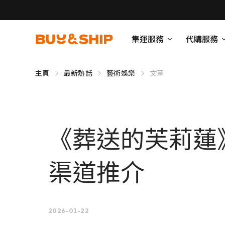
集運服務
代購服務
主頁
最新熱話
藝術娛樂
文章
《葬送的芙莉蓮
渠道推介
2026-01-22