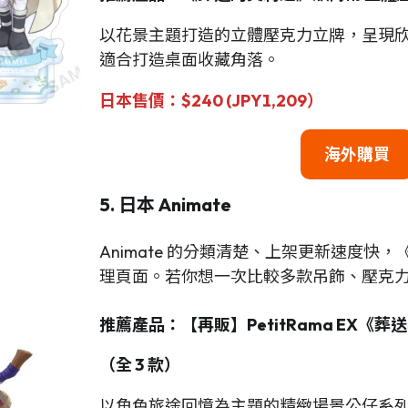
以花景主題打造的立體壓克力立牌，呈現
適合打造桌面收藏角落。
日本售價：$240 (JPY1,209）
海外購買
5. 日本 Animate
Animate 的分類清楚、上架更新速度
理頁面。若你想一次比較多款吊飾、壓克
推薦產品：【再販】PetitRama EX《葬送的
（全 3 款）
以角色旅途回憶為主題的精緻場景公仔系