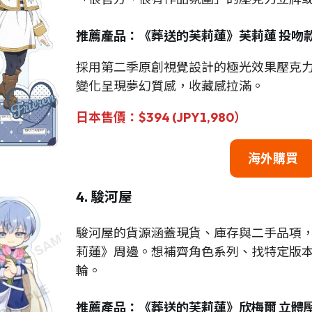
推薦產品：《葬送的芙莉蓮》芙莉蓮 投吻
採用第二季原創視覺設計的極光效果壓克
變化呈現夢幻質感，收藏感拉滿。
日本售價：$394 (JPY1,980）
海外購買
4. 駿河屋
駿河屋的貨源涵蓋現貨、庫存與二手品項
莉蓮》周邊。想補齊角色系列、找特定版
輪。
推薦產品：《葬送的芙莉蓮》欣梅爾 立體