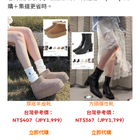
購＋集運更省時。
厚底羊皮靴
方頭彈性靴
台灣參考價：
台灣參考價：
NT$407（JPY1,999）
NT$367（JPY1,799）
立即代購
立即代購