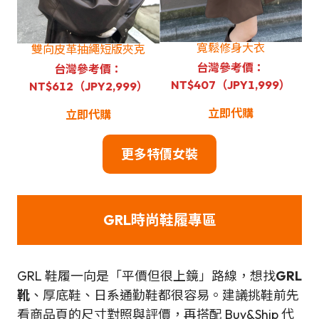
寬鬆修身大衣
雙向皮革抽繩短版夾克
台灣參考價：
台灣參考價：
NT$407（JPY1,999）
NT$612（JPY2,999）
立即代購
立即代購
更多特價女裝
GRL時尚鞋履專區
GRL 鞋履一向是「平價但很上鏡」路線，想找
GRL
靴
、厚底鞋、日系通勤鞋都很容易。建議挑鞋前先
看商品頁的尺寸對照與評價，再搭配 Buy&Ship 代