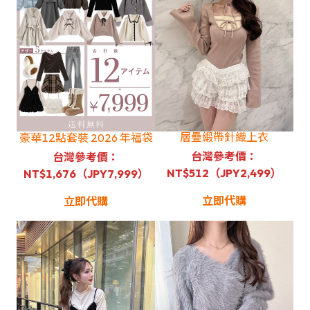
層疊緞帶針織上衣
豪華12點套裝 2026 年福袋
台灣參考價：
台灣參考價：
NT$512（JPY2,499）
NT$1,676（JPY7,999）
立即代購
立即代購