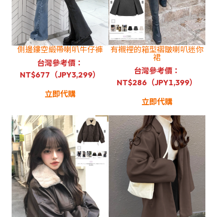
側邊鏤空緞帶喇叭牛仔褲
有襯裡的箱型褶皺喇叭迷你
裙
台灣參考價：
台灣參考價：
NT$677（JPY3,299）
NT$286（JPY1,399）
立即代購
立即代購