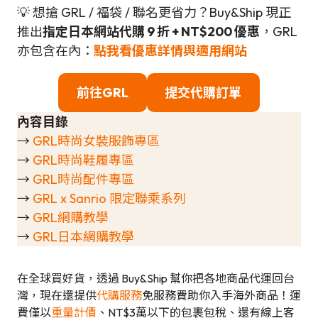
💡 想搶 GRL / 福袋 / 聯名更省力？Buy&Ship 現正
推出
指定日本網站代購 9 折 + NT$200 優惠
，GRL
亦包含在內：
點我看優惠詳情與適用網站
前往GRL
提交代購訂單
內容目錄
→
GRL時尚女裝服飾專區
→
GRL時尚鞋履專區
→
GRL時尚配件專區
→
GRL x Sanrio 限定聯乘系列
→
GRL網購教學
→
GRL日本網購教學
在全球買好貨，透過 Buy&Ship 幫你把各地商品代運回台
灣，現在還提供
代購服務
免服務費助你入手海外商品！運
費僅以
重量計價
、NT$3萬以下的包裹包稅、還有線上客