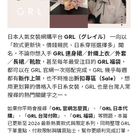
日本人氣女裝網購平台
GRL（グレイル）
一向以
「款式更新快、價錢親民、日系穿搭選擇多」聞
名，不論你想入手
GRL 連身裙／針織上衣／外套
／長裙／靴款
，甚至每年最受注目的
GRL 福袋
，
都可以在 GRL 官網一次搭配完成。GRL 幾乎每週
都有
新作上架
，也不時推出
折扣專區（Sale）
，想
用更划算的價格入手日系女裝，GRL 也是台灣人常
搜尋的熱門關鍵字之一。
如果你平時會搜尋「
GRL 官網怎麼買
」、「
GRL 日本代
購
」、「
GRL 台灣付款
」、「
GRL 福袋
」等問題，本篇
已更新至 2026 最新熱賣款式與限定系列，同時整理 GRL
下單重點、付款限制與購買貼士，幫你更順利完成訂單。