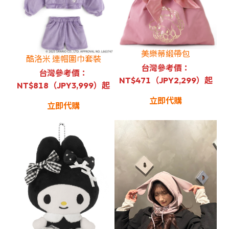
美樂蒂緞帶包
酷洛米 連帽圍巾套裝
台灣參考價：
台灣參考價：
NT$471（JPY2,299）起
NT$818（JPY3,999）起
立即代購
立即代購