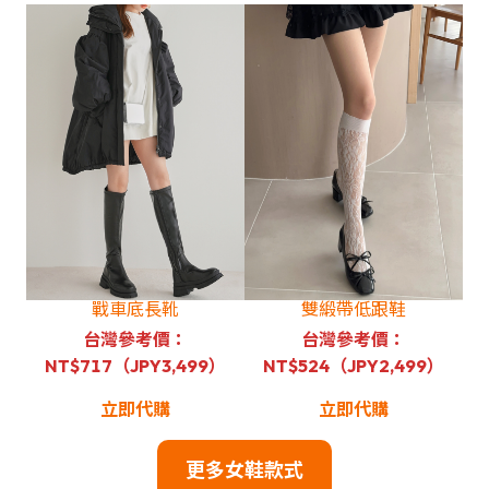
戰車底長靴
雙緞帶低跟鞋
台灣參考價：
台灣參考價：
NT$717（JPY3,499）
NT$524（JPY2,499）
立即代購
立即代購
更多女鞋款式