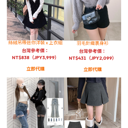
絲絨吊帶迷你洋裝 x 上衣組
羽毛針織裹身衫
台灣參考價：
台灣參考價：
NT$838（JPY3,999）
NT$431（JPY2,099）
立即代購
立即代購