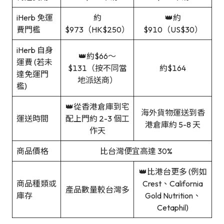
iHerb 免運
約
👑約
費門檻
$973（HK$250）
$910（US$30）
iHerb 自身
👑約$66～
運費 (若未
$131（按不同當
約$164
達免運門
地派送商）
檻)
👑從香港倉庫到宅
海外貨物運送到香
運送時間
配上門約 2-3 個工
港倉庫約 5-8 天
作天
商品價格
比台灣便宜高達 30%
👑比港台更多 (例如
商品種類或
Crest、California
產品數量較台灣多
庫存
Gold Nutrition、
Cetaphil)