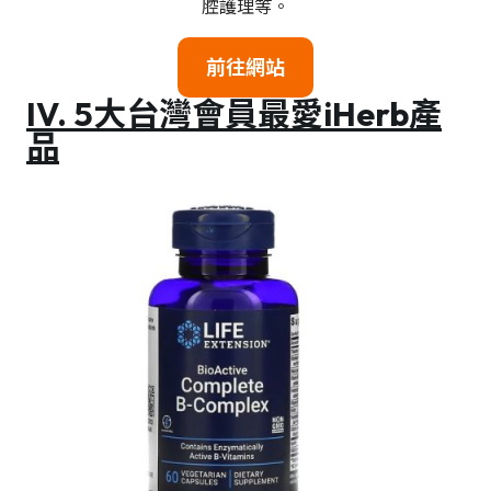
腔護理等。
前往網站
IV.
5大台灣會員最愛iHerb產
品