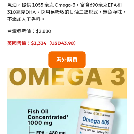
魚油，提供 1055 毫克 Omega-3，富含690毫克EPA和
310毫克DHA。採用易吸收的甘油三酯形式，無魚腥味，
不添加人工香料。
台灣參考價：$2,880
美國
售價：$1,334（USD
43.98
）
海外購買