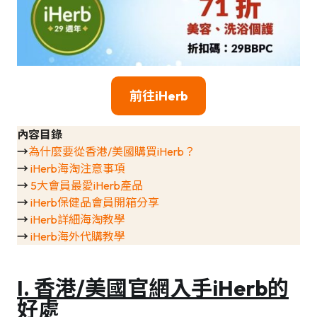
前往iHerb
內容目錄
→
為什麼要從香港/美國購買iHerb？
→
iHerb海淘注意事項
→
5大會員最愛iHerb產品
→
iHerb保健品會員開箱分享
→
iHerb詳細海淘教學
→
iHerb海外代購教學
I. 香港/美國官網入手iHerb的
好處