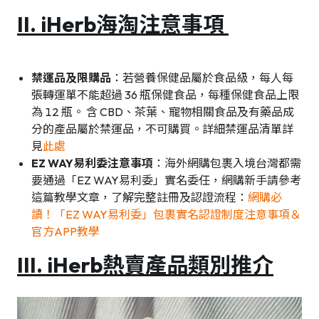
II. iHerb海淘
注意事項
禁運品及限購品
：若營養保健品屬於食品級，每人每
張轉運單不能超過 36 瓶保健食品，每種保健食品上限
為 12 瓶。 含 CBD、茶葉、寵物相關食品及有藥品成
分的產品屬於禁運品，不可購買。詳細禁運品清單詳
見
此處
EZ WAY易利委注意事項
：海外網購包裹入境台灣都需
要通過「EZ WAY易利委」實名委任，網購新手請參考
這篇教學文章，了解完整註冊及認證流程：
網購必
讀！「EZ WAY易利委」包裹實名認證制度注意事項＆
官方APP教學
III.
iHerb熱賣產品類別推介