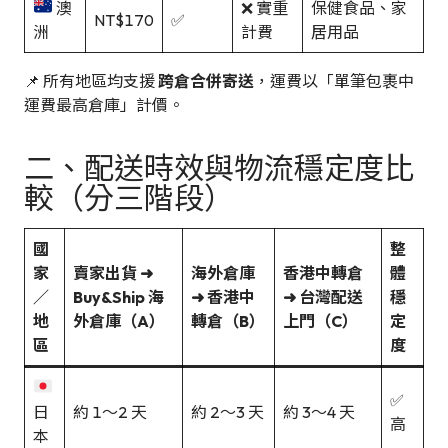
澳
❌ 實重
保健食品、家
NT$170
✅
洲
計費
居用品
📌 所有地區均支援
跨倉合併寄送
，運費以「單筆包裹中
運費最高倉庫」計價。
二、配送時效與物流穩定度比
較（分三階段）
國
整
家
賣家出貨 ➜
海外倉庫
香港中轉倉
體
／
Buy&Ship 海
➜ 香港中
➜ 台灣配送
穩
地
外倉庫（A）
轉倉（B）
上門（C）
定
區
度
✅
日
約 1～2 天
約 2～3 天
約 3～4 天
高
本