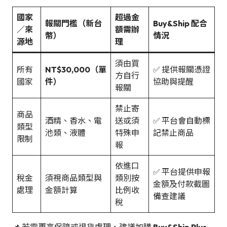
國家
超過金
報關門檻（新台
Buy&Ship 配合
／來
額需辦
幣）
情況
源地
理
須由買
所有
NT$30,000（單
✅ 提供報關憑證
方自行
國家
件）
協助與提醒
報關
禁止寄
商品
酒精、香水、電
送或須
✅ 平台會自動標
類型
池類、液體
特殊申
記禁止商品
限制
報
依進口
✅ 平台提供申報
稅金
須視商品類型與
類別按
金額及付款截圖
處理
金額計算
比例收
備查建議
稅
📌 若需更高保障或退貨處理，建議加購
Buy&Ship Plus