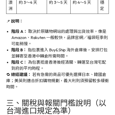
澳
約 3～4 天
約 3～5 天
約 4～5 天
穩
洲
定
📌
說明：
階段 A：
取決於原購物網站的處理與出貨效率，像是
Amazon、Rakuten 一般較快，品牌官網／福袋旺季則
可能稍慢。
階段 B：
指包裹進入 Buy&Ship 海外倉庫後，安排打包
並轉寄至香港中轉倉所需時間。
階段 C：
為包裹抵達香港後經清關、轉運至台灣宅配
到府的平均時程。
🔁
總結建議：
若有急需的商品可優先選擇日本、韓國倉
庫；美英則適合折扣購物規劃，義大利則須預留較多緩衝
時間。
三、關稅與報關門檻說明（以
台灣進口規定為準）