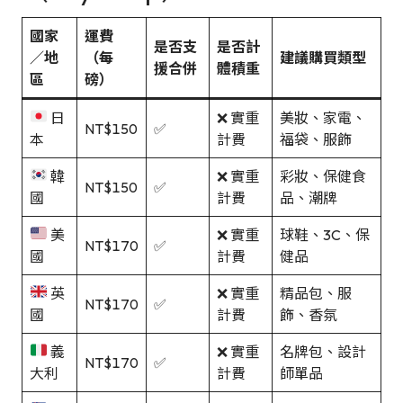
國家
運費
是否支
是否計
／地
（每
建議購買類型
援合併
體積重
區
磅）
日
❌ 實重
美妝、家電、
NT$150
✅
本
計費
福袋、服飾
韓
❌ 實重
彩妝、保健食
NT$150
✅
國
計費
品、潮牌
美
❌ 實重
球鞋、3C、保
NT$170
✅
國
計費
健品
英
❌ 實重
精品包、服
NT$170
✅
國
計費
飾、香氛
義
❌ 實重
名牌包、設計
NT$170
✅
大利
計費
師單品