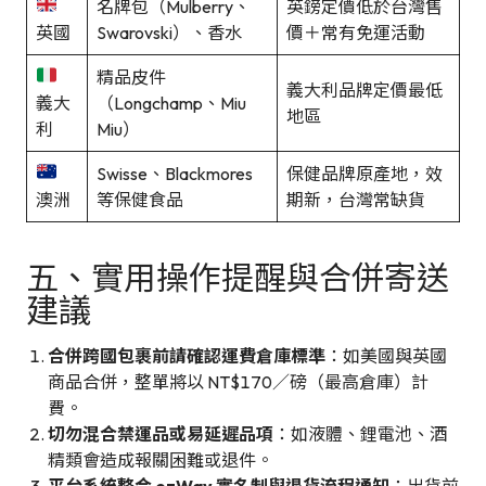
名牌包（Mulberry、
英鎊定價低於台灣售
英國
Swarovski）、香水
價＋常有免運活動
精品皮件
義大利品牌定價最低
義大
（Longchamp、Miu
地區
利
Miu）
Swisse、Blackmores
保健品牌原產地，效
澳洲
等保健食品
期新，台灣常缺貨
五、實用操作提醒與合併寄送
建議
合併跨國包裹前請確認運費倉庫標準
：如美國與英國
商品合併，整單將以 NT$170／磅（最高倉庫）計
費。
切勿混合禁運品或易延遲品項
：如液體、鋰電池、酒
精類會造成報關困難或退件。
平台系統整合 ezWay 實名制與退貨流程通知
：出貨前