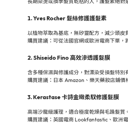
長期染燙或換季髮質乾枯的人，護髮素絕對
1. Yves Rocher 髮絲修護護髮素
以植物萃取為基底，無矽靈配方，減少頭皮
購買建議：可從法國官網或歐洲電商下單，
2. Shiseido Fino 高效滲透護髮膜
含多種保濕與修護成分，對漂染受損髮特別
購買建議：日本 Amazon、樂天藥妝店鋪價
3. Kerastase 卡詩金緻柔馭修護髮膜
高端沙龍級護理，適合極度乾燥與毛躁髮質
購買建議：英國電商 Lookfantastic、歐洲電商