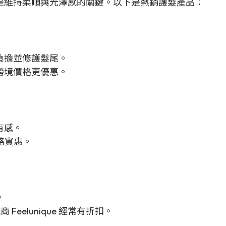
是維持柔順與光澤感的關鍵。以下是熱銷護髮產品：
負擔並修護髮尾。
跨境價格更優惠。
有感。
格實惠。
。
 Feelunique 經常有折扣。