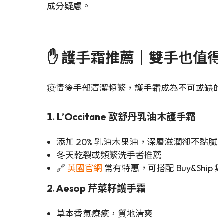
成分疑慮。
✋ 護手霜推薦｜雙手也值
疫情後手部清潔頻繁，護手霜成為不可或缺
1. L’Occitane 歐舒丹乳油木護手霜
添加 20% 乳油木果油，深層滋潤卻不黏膩
冬天乾裂或頻繁洗手者推薦
🔗
英國官網
常有特惠，可搭配 Buy&Ship
2. Aesop 芹菜籽護手霜
草本香氣療癒，質地清爽