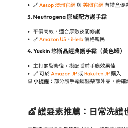
🔗
Aesop 澳洲官網
與
美國官網
有禮盒優
3. Neutrogena 挪威配方護手霜
平價高效，適合厚敷夜間修護
🔗
Amazon US
、
iHerb
價格親民
4. Yuskin 悠斯晶經典護手霜（黃色罐）
主打龜裂修復，搭配睡前手膜效果佳
🔗 可於
Amazon JP
或
Rakuten JP
購入
🛒
小提醒：
部分護手霜屬醫藥部外品，需確認
💇 護髮素推薦：日常洗