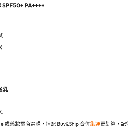
PF50+ PA++++
膩
X
防曬乳
民
me 或藥妝電商選購，搭配 Buy&Ship 合併
集運
更划算，記