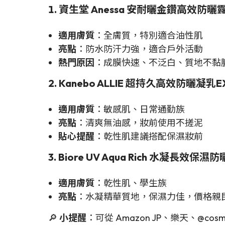
1. 資生堂 Anessa 安耐曬金鑽高效防曬露 S
適用膚質
：全膚質，特別適合油性肌
亮點
：防水防汗力強，適合戶外活動
熱門原因
：成膜快速、不泛白、質地不黏
2. Kanebo ALLIE 超持久高效防曬凝乳E
適用膚質
：敏感肌、日常通勤族
亮點
：清爽無油感，妝前使用不搓泥
貼心提醒
：乾性肌建議搭配保濕妝前
3. Biore UV Aqua Rich 水凝長效保濕
適用膚質
：乾性肌、學生族
亮點
：水凝精華質地，保濕力佳，價格親
🔎
小提醒
：可從 Amazon JP、樂天、@cos