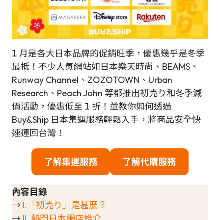
1 月是各大日本品牌的促銷旺季，優惠幾乎是冬季
最抵！不少人氣網站如日本樂天時尚、BEAMS、
Runway Channel、ZOZOTOWN、Urban
Research、Peach John 等都推出初売り和冬季減
價活動，優惠低至 1 折！並教你如何透過
Buy&Ship 日本集運服務輕鬆入手，將商品安全快
速運回台灣！
了解集運服務
了解代購服務
內容目錄
→
I.「初売り」是甚麼？
→
II. 熱門日本網店推介