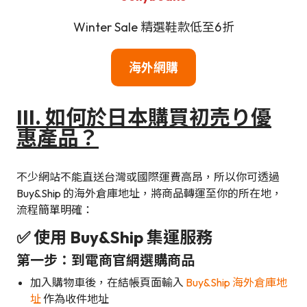
Winter Sale 精選鞋款低至6折
海外網購
III.
如何於日本購買
初売り優
惠
產品？
不少網站不能直送台灣或國際運費高昂，所以你可透過
Buy&Ship 的海外倉庫地址，將商品轉運至你的所在地，
流程簡單明確：
✅ 使用 Buy&Ship 集運服務
第一步：到電商官網選購商品
加入購物車後，在結帳頁面輸入
Buy&Ship 海外倉庫地
址
作為收件地址