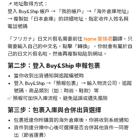
📌 地址取得方式：
登入 Buy&Ship 帳戶 → 「我的帳戶」→「海外倉庫地址」
→ 複製如「日本倉庫」的詳細地址、指定收件人姓名與
電話號碼
「フリガナ」日文片假名需要前往
Name 變換君
翻譯，只
需要輸入自己的中文名，點擊「轉換」，你就會有屬於自
己的日文片假名啦，然後再複製粘貼到網站。
第二步：登入 Buy&Ship 申報包裹
當你收到出貨通知與追蹤編號時
登入 Buy&Ship →「預報包裹」→ 輸入物流公司、追蹤
號碼、商品類別（如：時尚、鞋款）等
✅ 預報可加快入庫流程，避免延誤或遺失風險
第三步：包裹入庫與合併出貨選擇
包裹抵達你所購買的海外倉庫後，你將收到系統通知
貨件到達分揀中心後可選擇是否合併其他貨件一同寄
出（節省運費）