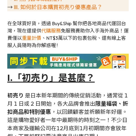
→
III. 如何於日本購買初売り優惠產品？
在全球買好貨，透過 Buy&Ship 幫你把各地商品代運回台
灣，現在還提供
代購服務
免服務費助你入手海外商品！運
費僅以
重量計價
、NT$3萬以下的包裹包稅、還有線上客
服人員隨時為你解惑喔 !
I.「初売り」是甚麼？
初売り
是日本新年期間的傳統促銷活動，通常從 1
月 1 日或 2 日開始，各大品牌會推出
限量福袋、折
扣商品和特別優惠
，以回饋顧客並祈願新年好運。
這是購物愛好者一年中最期待的時刻之一！不少日
本商家及運輸公司在12月底到1月初期間亦會放年