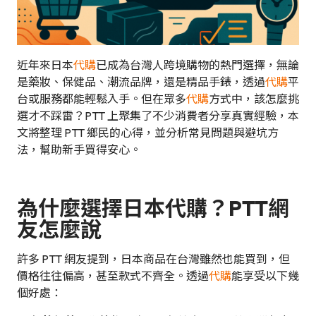
近年來日本
代購
已成為台灣人跨境購物的熱門選擇，無論
是藥妝、保健品、潮流品牌，還是精品手錶，透過
代購
平
台或服務都能輕鬆入手。但在眾多
代購
方式中，該怎麼挑
選才不踩雷？PTT 上聚集了不少消費者分享真實經驗，本
文將整理 PTT 鄉民的心得，並分析常見問題與避坑方
法，幫助新手買得安心。
為什麼選擇日本代購？PTT網
友怎麼說
許多 PTT 網友提到，日本商品在台灣雖然也能買到，但
價格往往偏高，甚至款式不齊全。透過
代購
能享受以下幾
個好處：