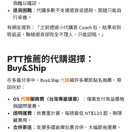
偽難以確認。
退貨困難
：代購多數不支援退貨或退款，買錯只能自
行承擔。
有網友提到：「之前透過小代購買 Coach 包，結果收到
瑕疵品，聯絡退貨卻完全不理人，只能認賠。」
PTT推薦的代購選擇：
Buy&Ship
在多篇分享中，Buy&Ship
代購
被許多鄉民點名推薦，原
因在於：
0%
代購
服務費（台灣專屬優惠）
：僅需支付商品價格
與國際運費。
透明運費
：依實重計算，每磅最低 NT$120 起，無隱
藏費用。
合併寄送
：支援多國倉庫包裹合併，大幅節省運費。