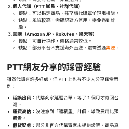
個人代購（PTT 鄉民、社群代購）
優點：可以指定商品，甚至請代購幫忙現場排隊。
缺點：風險較高，需確認對方信用，避免遇到詐
騙。
直購（Amazon JP、Rakuten、樂天等）
優點：可自行操作，價格通常較低。
缺點：部分平台不支援海外直送，還需透過
集運
。
PTT網友分享的踩雷經驗
雖然代購有許多好處，但 PTT 上也有不少人分享踩雷案
例：
延誤出貨
：代購商家延遲合單，等了 1 個月才寄回台
灣。
運費高估
：沒注意到「體積重」計價，導致費用比預
期貴。
假貨疑慮
：部分非官方代購賣家未提供證明，商品真