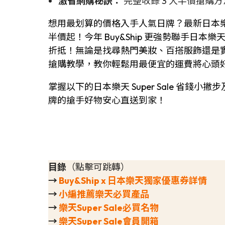
激省網購秘訣：
完整收錄 3 大半價搶購
想用最划算的價格入手人氣日牌？最新日本樂天 Su
半價起！今年 Buy&Ship 更強勢聯手日本樂
折抵！無論是找尋熱門美妝、百搭服飾還是實
搶購教學，教你輕鬆用最便宜的運費將心頭
掌握以下的日本樂天 Super Sale 省錢
牌的搶手好物安心直送到家！
目錄
（點擊可跳轉）
→
Buy&Ship x 日本樂天獨家優惠券詳情
→
小編推薦樂天必買產品
→
樂天Super Sale必買名物
→
樂天Super Sale會員開箱