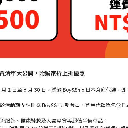
價起！必買清單大公開，附獨家折上折優惠
 月 1 日至 6 月 30 日，透過 Buy&Ship 日本倉庫
於活動期間註冊為 Buy&Ship 新會員，首筆代運單包
流服飾、健康鞋款及人氣零食等超值半價單品。