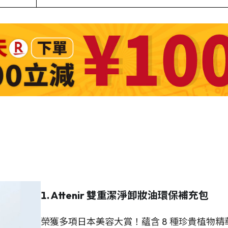
1. Attenir 雙重潔淨卸妝油環保補充包
榮獲多項日本美容大賞！蘊含 8 種珍貴植物