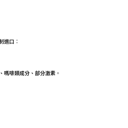
制進口
：
、嗎啡類成分、部分激素
。