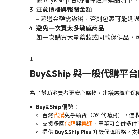
像 Buy&Ship 會明確標註禁運
注意價格與報關金額
– 超過金額需繳稅，否則包裹可能延
避免一次買太多敏感商品
如一次購買大量藥妝或同款保健品，
Buy&Ship 與一般代購平
為了幫助消費者更安心購物，建議選擇有保
Buy&Ship 優勢
：
台灣
代購
免手續費（0% 代購費），僅
支援多國
代購
與
集運
，單筆可合併多件
提供
Buy&Ship Plus
升級保障服務，支