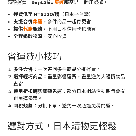
高額運費，
Buy&Ship
集運
服務
是一個好選擇。
運費低至 NT$120/磅
（日本→台灣）
支援合併
集運
，多件商品一起寄更省
提供
代購
服務
，不用日本信用卡也能買
全程追蹤物流
，安心收貨
省運費小技巧
多件合併
：一次寄回多件商品分攤運費。
選擇輕巧商品
：重量影響運費，盡量避免大體積物品
直寄。
善用折扣碼與滿額免運
：部分日本網站活動期間會提
供免運優惠。
關稅規劃
：分批下單，避免一次超過免稅門檻。
選對方式，日本購物更輕鬆