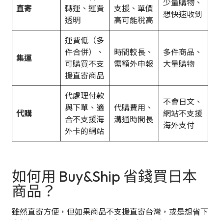
少量購物、
直寄
轉運、運費
支援、單價
想快速收到
透明
高可能稅高
運費低（多
件合併）、
時間較長、
多件商品、
集運
可購買不支
需額外申報
大量購物
援直寄商品
代處理付款
不會日文、
與下單、適
代購費用、
代購
網站不支援
合不支援海
溝通時間長
海外支付
外卡的網站
如何用 Buy&Ship 省錢買日本
商品？
雖然直寄方便，但如果商品不支援直寄台灣，或是想省下