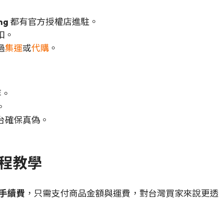
ng
都有官方授權店進駐。
扣。
過
集運
或
代購
。
等。
。
台確保真偽。
流程教學
手續費
，只需支付商品金額與運費，對台灣買家來說更透