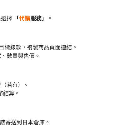
後選擇
「
代購
服務」
。
電商找到目標錶款，複製商品頁面連結。
號、數量與售價。
費
（若有）。
幣結算。
將手錶寄送到日本倉庫。