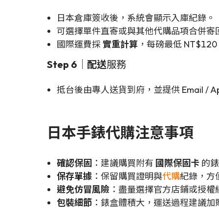
日本倉庫簽收後，系統會顯示入庫紀錄。
可選擇單件直寄或與其他代購品項合併寄
國際運費採
實重計算
，每磅最低 NT$120
Step 6｜配送
服務
抵台後由專人送貨到府，並提供 Email / A
日本手錶代購注意事項
確認保固
：建議購買附有
國際保固卡
的錶
保存單據
：保留購買證明與
代購
紀錄，方
避免仿冒風險
：盡量選擇官方店鋪或授權
包裝細節
：錶盒體積大，運送過程建議加