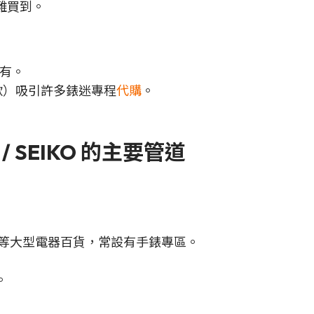
難買到。
有。
特別款）吸引許多錶迷專程
代購
。
 / SEIKO 的主要管道
等大型電器百貨，常設有手錶專區。
。