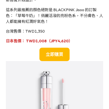
新唇膏外殼設計。
這系列最推薦的顏色絕對是 BLACKPINK Jisoo 的訂製
色：「草莓牛奶」！俏麗活潑的亮粉色系，不分膚色、人
人都能擁有紅潤好氣色！
台灣售價：TWD1,350
日本
售
價
：
TWD1,0
08（JPY4,620）
立即購買