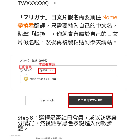
TWXXXXXX）。
「フリガナ」日文片假名
需要前往
Name
變換君
翻譯，只需要輸入自己的中文名，
點擊「轉換」，你就會有屬於自己的日文
片假名啦，然後再複製粘貼到樂天網站。
Step 8：選擇是否註冊會員，或以訪客身
分購買，然後點擊黑色按鍵進入付款步
驟。