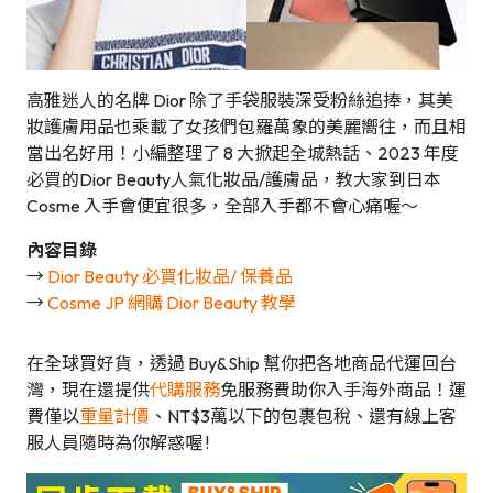
高雅迷人的名牌 Dior 除了手袋服裝深受粉絲追捧，其美
妝護膚用品也乘載了女孩們包羅萬象的美麗嚮往，而且相
當出名好用！小編整理了 8 大掀起全城熱話、2023 年度
必買的Dior Beauty人氣化妝品/護膚品，教大家到日本
Cosme 入手會便宜很多，全部入手都不會心痛喔～
內容目錄
→
Dior Beauty 必買化妝品/ 保養品
→
Cosme JP 網購 Dior Beauty 教學
在全球買好貨，透過 Buy&Ship 幫你把各地商品代運回台
灣，現在還提供
代購服務
免服務費助你入手海外商品！運
費僅以
重量計價
、NT$3萬以下的包裹包稅、還有線上客
服人員隨時為你解惑喔 !