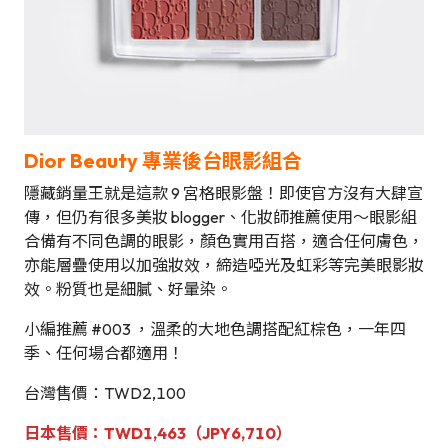
Dior Beauty 專業後台眼影組合
隱藏銷量王就是這款 9 宮格眼影盤！即使官方沒有大肆宣
傳，但仍有很多美妝 blogger、化妝師推薦使用～眼影組
合備有不同色調的眼影，顏色實用百搭，適合任何膚色，
亦能層疊使用以加強妝效，締造啞光及虹彩等完美眼影妝
效。粉質也是細膩、好暈染。
小編推薦 #003 ，溫柔的大地色調搭配紅棕色，一年四
季、任何場合都適用！
台灣售價：TWD2,100
日本
售
價
：
TWD1,463
（JPY6,710）