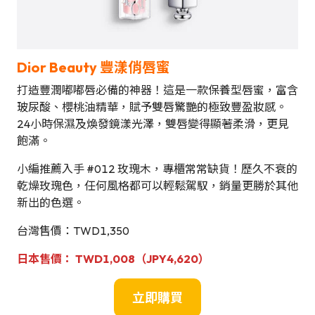
Dior Beauty 豐漾俏唇蜜
打造豐潤嘟嘟唇必備的神器！這是一款保養型唇蜜，富含
玻尿酸、櫻桃油精華，賦予雙唇驚艷的極致豐盈妝感。
24小時保濕及煥發鏡漾光澤，雙唇變得顯著柔滑，更見
飽滿。
小編推薦入手 #012 玫瑰木，專櫃常常缺貨！歷久不衰的
乾燥玫瑰色，任何風格都可以輕鬆駕馭，銷量更勝於其他
新出的色選。
台灣售價：TWD1,350
日本
售
價
：
TWD1,0
08（JPY
4,620
）
立即購買