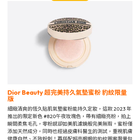
Dior Beauty 超完美持久氣墊蜜粉 豹紋限量
版
細緻清爽的恆久貼肌氣墊蜜粉能持久定妝，這款 2023 年
推出的限定新色 #820午夜玫瑰色，帶有細緻亮粉，拍上
瞬間柔焦毛孔，零粉感卻如美肌濾鏡般完美無瑕。蜜粉僅
添加天然成分，同時也經過皮膚科醫生的測試，重視肌膚
健康自然、不致粉刺！再搭配超亮眼眼的豹紋圖案限量包