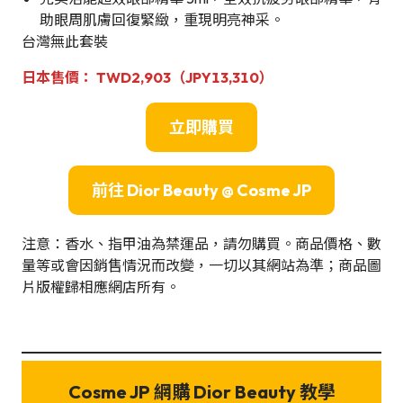
助眼周肌膚回復緊緻，重現明亮神采。
台灣無此套裝
日本
售
價
：
TWD2,903
（JPY
13,310
）
立即購買
前往 Dior Beauty @ Cosme JP
注意：香水、指甲油為禁運品，請勿購買。商品價格、數
量等或會因銷售情況而改變，一切以其網站為準；商品圖
片版權歸相應網店所有。
Cosme JP 網購 Dior Beauty 教學