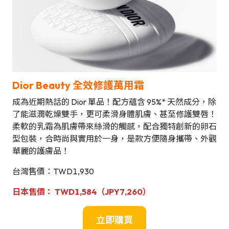
Dior Beauty 全效修護萬用霜
成為近期熱話的 Dior 單品！配方蘊含 95%* 天然成分，除
了能滋潤乾燥雙手，更可柔滑身體肌膚、甚至修護雙唇！
柔軟的乳霜為肌膚帶來絲滑的觸感，配合獨特創新的卵石
型包裝，合時尚與實用於一身，是款方便隨身攜帶、外觀
華麗的護膚品！
台灣售價：TWD1,930
日本
售
價
：
TWD1,584
（JPY7,260）
立即購買