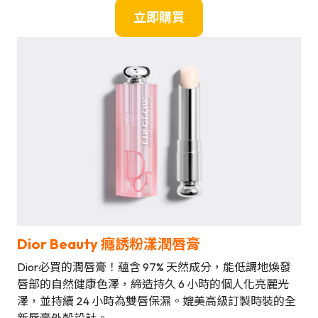
立即購買
Dior Beauty 癮誘粉漾潤唇膏
Dior必買的潤唇膏！蘊含 97% 天然成分，能低調地煥發
唇部的自然健康色澤，締造持久 6 小時的個人化亮麗光
澤，並持續 24 小時為雙唇保濕。媲美高級訂製時裝的全