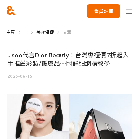
會員註冊
...
主頁
美容保健
文章
Jisoo代言Dior Beauty！台灣專櫃價7折起入
手推薦彩妝/護膚品～附詳細網購教學
2023-06-15