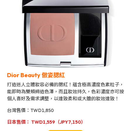
Dior Beauty
傲姿
腮紅
打造迷人立體妝容必備的腮紅！蘊含極高濃度色素粒子，
能即時為雙頰締造色澤，而且妝效持久，色彩濃度亦可按
個人喜好及需求調整，以達致柔和或大膽的妝效達致！
台灣售價：TWD1,850
日本
售
價
：
TWD1,559
（JPY7,150）