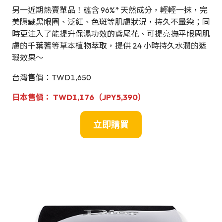
另一近期熱賣單品！蘊含 96%* 天然成分，輕輕一抹，完
美隱藏黑眼圈、泛紅、色斑等肌膚狀況，持久不暈染；同
時更注入了能提升保濕功效的鳶尾花、可提亮撫平眼周肌
膚的千葉蓍等草本植物萃取，提供 24 小時持久水潤的遮
瑕效果～
台灣售價：TWD1,650
日本
售
價
：
TWD1,176
（JPY5,390）
立即購買