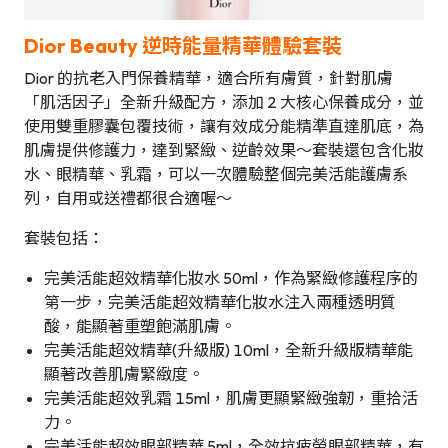
Dior Beauty 逆時能量精華體驗套裝
Dior 的抗老入門保養精華，適合所有膚質，針對肌膚
「肌活因子」全新升級配方，添加 2 大核心保養成分，並
使用雙重膠囊包覆技術，讓有效成分能精準直達肌底，為
肌膚提供修護力，達到緊緻、逆齡效果～套裝還包含化妝
水、眼精華、乳霜，可以一次體驗整個完美活能護膚系
列，自用或送禮都很合適喔～
套裝包括：
完美活能超效精華化妝水 50ml，作為緊緻修護程序的
第一步，完美活能超效精華化妝水注入兩種透明質
酸，能顯著重塑飽滿肌膚。
完美活能超效精華(升級版) 10ml，全新升級版精華能
顯著改善肌膚緊緻度。
完美活能超效乳霜 15ml，肌膚更顯緊緻強韌，重拾活
力。
完美活能超效眼部精華 5ml，全效抗疲勞眼部精華，有