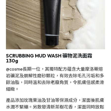
SCRUBBING MUD WASH
礦物泥
洗面霜
130g
@cosme長期一位，其獨特配方蘊含大量摩洛哥熔
岩礦泥及崩解性磨砂顆粒，有效去除毛孔污垢和多
餘油脂，同時溫和去除老廢角質，令肌膚倍感柔滑
細緻。
產品添加玫瑰果油及甘油等保濕成分，潔面後肌膚
水潤不緊繃。另散發清新茶樹花香，潔面同時放鬆