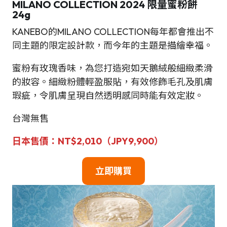
MILANO COLLECTION 2024 限量蜜粉餅
24g
KANEBO的MILANO COLLECTION每年都會推出不
同主題的限定設計款，而今年的主題是描繪幸福。
蜜粉有玫瑰香味，為您打造宛如天鵝絨般細緻柔滑
的妝容。細緻粉體輕盈服貼，有效修飾毛孔及肌膚
瑕疵，令肌膚呈現自然透明感同時能有效定妝。
台灣無售
日本
售
價
：
NT$
2,010（JPY9,900）
立即購買