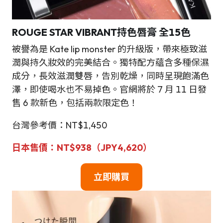
ROUGE STAR VIBRANT持色唇膏 全15色
被譽為是 Kate lip monster 的升級版，帶來極致滋
潤與持久妝效的完美結合。獨特配方蘊含多種保濕
成分，長效滋潤雙唇，告別乾燥，同時呈現飽滿色
澤，即使喝水也不易掉色。官網將於 7 月 11 日發
售 6 款新色，包括兩款限定色！
台灣參考價：NT$1,450
日本
售
價
：
NT$
938（JPY4,620）
立即購買