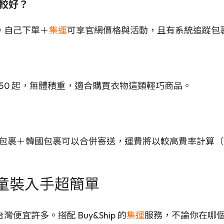
較好？
。自己下單＋
集運
可享官網價格與活動，且有系統追蹤包
$150 起，無體積重，適合購買衣物這類輕巧商品。
日本包裹＋韓國包裹可以合併寄送，運費將以較高費率計算（如韓
韓國童裝入手超簡單
宜許多。搭配 Buy&Ship 的
集運
服務，不論你在哪