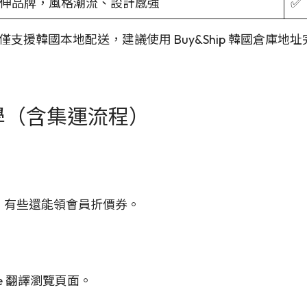
伸品牌，風格潮流、設計感強
✅
支援韓國本地配送，建議使用 Buy&Ship 韓國倉庫
學（含集運流程）
 註冊，有些還能領會員折價券。
e 翻譯瀏覽頁面。