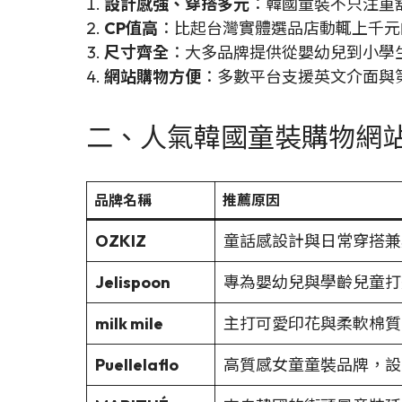
設計感強、穿搭多元
：韓國童裝不只注重
CP值高
：比起台灣實體選品店動輒上千元
尺寸齊全
：大多品牌提供從嬰幼兒到小學
網站購物方便
：多數平台支援英文介面與
二、人氣韓國童裝購物網
品牌名稱
推薦原因
OZKIZ
童話感設計與日常穿搭兼
Jelispoon
專為嬰幼兒與學齡兒童打
milk mile
主打可愛印花與柔軟棉質
Puellelaflo
高質感女童童裝品牌，設